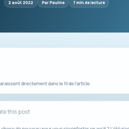
2 août 2022
Par Pauline
7 min de lecture
aissent directement dans le fil de l'article.
te this post
hose de nouveau pour vous réconforter en août ? L’été n’est