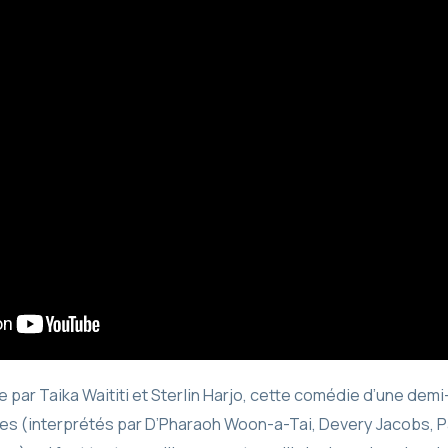
 par Taika Waititi et Sterlin Harjo, cette comédie d’une demi
s (interprétés par D’Pharaoh Woon-a-Tai, Devery Jacobs, Pa