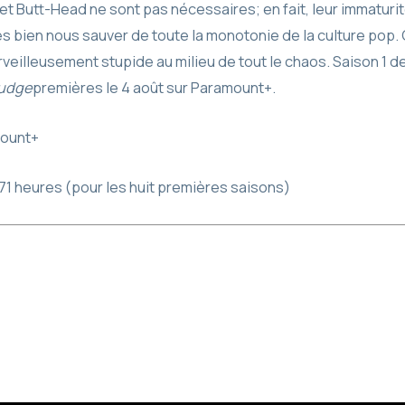
et Butt-Head ne sont pas nécessaires; en fait, leur immaturit
s bien nous sauver de toute la monotonie de la culture pop. O
eilleusement stupide au milieu de tout le chaos. Saison 1 de 
Judge
premières le 4 août sur Paramount+.
ount+
 71 heures (pour les huit premières saisons)