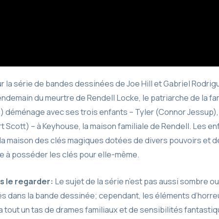
 la série de bandes dessinées de Joe Hill et Gabriel Rodrigu
endemain du meurtre de Rendell Locke, le patriarche de la fa
) déménage avec ses trois enfants – Tyler (Connor Jessup),
 Scott) – à Keyhouse, la maison familiale de Rendell. Les en
la maison des clés magiques dotées de divers pouvoirs et d
 à posséder les clés pour elle-même.
s le regarder:
Le sujet de la série n’est pas aussi sombre ou
s dans la bande dessinée; cependant, les éléments d’horreu
a tout un tas de drames familiaux et de sensibilités fantasti