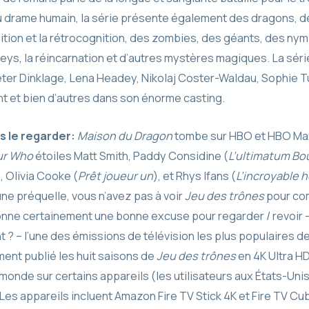
u drame humain, la série présente également des dragons, d
tion et la rétrocognition, des zombies, des géants, des ny
oneys, la réincarnation et d’autres mystères magiques. La sér
Peter Dinklage, Lena Headey, Nikolaj Coster-Waldau, Sophie Tu
 et bien d’autres dans son énorme casting.
s le regarder:
Maison du Dragon
tombe sur HBO et HBO Max 
ur Who
étoiles Matt Smith, Paddy Considine (
L’ultimatum Bo
), Olivia Cooke (
Prêt joueur un
), et Rhys Ifans (
L’incroyable
ne préquelle, vous n’avez pas à voir
Jeu des trônes
pour com
donne certainement une bonne excuse pour regarder / revoir
t ? – l’une des émissions de télévision les plus populaires d
ent publié les huit saisons de
Jeu des trônes
en 4K Ultra HD
monde sur certains appareils (les utilisateurs aux États-Uni
 Les appareils incluent Amazon Fire TV Stick 4K et Fire TV Cu