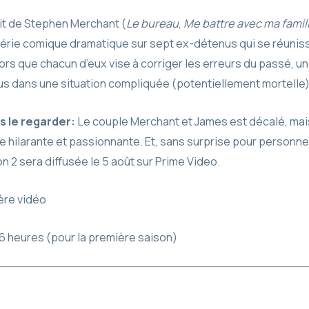
it de Stephen Merchant (
Le bureau
,
Me battre avec ma famil
 série comique dramatique sur sept ex-détenus qui se réuniss
rs que chacun d’eux vise à corriger les erreurs du passé, 
us dans une situation compliquée (potentiellement mortelle)
s le regarder:
Le couple Merchant et James est décalé, mais
re hilarante et passionnante. Et, sans surprise pour personn
on 2 sera diffusée le 5 août sur Prime Video.
ère vidéo
 6 heures (pour la première saison)