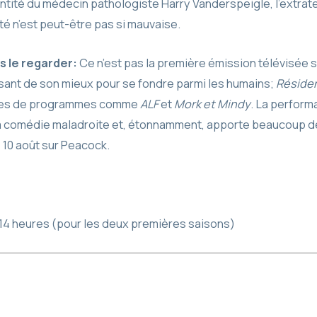
dentité du médecin pathologiste Harry Vanderspeigle, l’extr
é n’est peut-être pas si mauvaise.
s le regarder:
Ce n’est pas la première émission télévisée s
isant de son mieux pour se fondre parmi les humains;
Réside
ules de programmes comme
ALF
et
Mork et Mindy
. La perform
a comédie maladroite et, étonnamment, apporte beaucoup de
e 10 août sur Peacock.
 14 heures (pour les deux premières saisons)