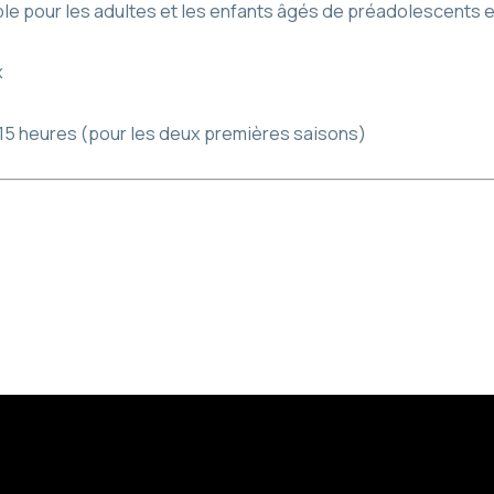
ble pour les adultes et les enfants âgés de préadolescents e
x
 15 heures (pour les deux premières saisons)