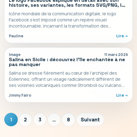
Le logo Facebook expliqué en détail avec son
histoire, ses variantes, les formats SVG/PNG, les
ressources officielles et les règles d’utilisation.
Icône mondiale de la communication digitale, le logo
Facebook s’est imposé comme un repère visuel
incontournable, incarnant la transformation des
échanges sociaux à l’ère…
Pauline
Lire ->
Image
11 mars 2026
Salina en Sicile : découvrez l’île enchantée à ne
pas manquer
Salina se dresse fièrement au cœur de l’archipel des
Éoliennes, offrant un visage radicalement différent de
ses voisines volcaniques comme Stromboli ou Vulcano.
Cette…
Jimmy Falro
Lire ->
1
2
3
…
8
Suivant