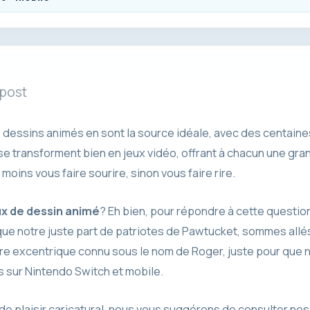
 post
s dessins animés en sont la source idéale, avec des centain
e transforment bien en jeux vidéo, offrant à chacun une gra
moins vous faire sourire, sinon vous faire rire.
ux de dessin animé
? Eh bien, pour répondre à cette questio
que notre juste part de patriotes de Pawtucket, sommes allés
re excentrique connu sous le nom de Roger, juste pour que 
s sur Nintendo Switch et mobile.
e plaisir caricatural, nous vous suggérons de consulter nos 