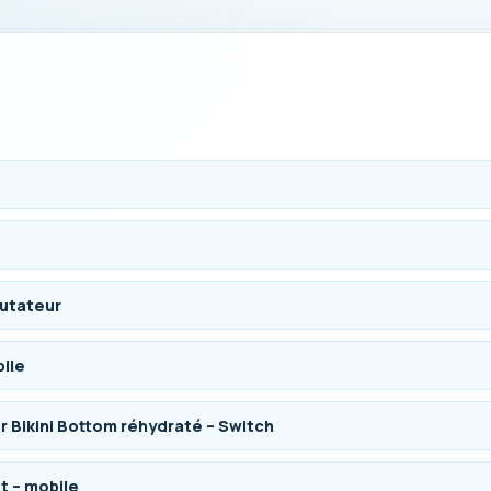
mutateur
bile
 Bikini Bottom réhydraté – Switch
t – mobile