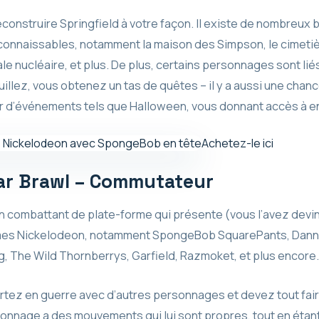
onstruire Springfield à votre façon. Il existe de nombreux b
connaissables, notamment la maison des Simpson, le cimetièr
le nucléaire, et plus. De plus, certains personnages sont lié
uillez, vous obtenez un tas de quêtes – il y a aussi une cha
r d’événements tels que Halloween, vous donnant accès à e
Achetez-le ici
tar Brawl – Commutateur
 un combattant de plate-forme qui présente (vous l’avez de
mmes Nickelodeon, notamment SpongeBob SquarePants, Dan
g, The Wild Thornberrys, Garfield, Razmoket, et plus encore.
artez en guerre avec d’autres personnages et devez tout faire 
sonnage a des mouvements qui lui sont propres, tout en étant