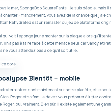
ous la mer, SpongeBob SquarePants ! Je suis désolé, mais il 
à chanter – franchement, vous avez de la chance que j’aie ch
ottom Rehydrated est un remaster du jeu de plateforme origin
lui qui voit l’éponge jaune monter sur la plaque alors qu’il te
, il n’a pas à faire face à cette menace seul, car Sandy et Patr
ne vous attendez pas à ce qu’il soit utile.
ocalypse Bientôt – mobile
extraterrestres sont maintenant sur notre planète, et le seul 
 Stan, Roger et sa famille devez vous préparer à lutter contr
e Roger, oui, vraiment. Bien sûr, il existe également une gam