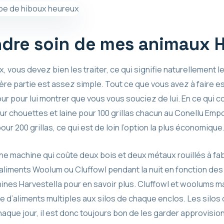
re soin de mes animaux Ha
 vous devez bien les traiter, ce qui signifie naturellement l
ière partie est assez simple. Tout ce que vous avez à faire e
 jour pour lui montrer que vous vous souciez de lui. En ce qui 
r chouettes et laine pour 100 grillas chacun au Conellu Emp
our 200 grillas, ce qui est de loin l’option la plus économique
une machine qui coûte deux bois et deux métaux rouillés à fa
aliments Woolum ou Cluffowl pendant la nuit en fonction des 
nes Harvestella pour en savoir plus. Cluffowl et woolums m
le d’aliments multiples aux silos de chaque enclos. Les silo
haque jour, il est donc toujours bon de les garder approvisio