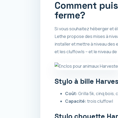
Comment puis-
ferme?
Si vous souhaitez héberger et é
Lethe propose des mises à nivea
installer et mettre à niveau des 
et les cluffowls – et le niveau 
Stylo à bille Harves
Coût:
Grilla 5k, cinq bois,
Capacité:
trois cluffowl
Stylo chouette Har