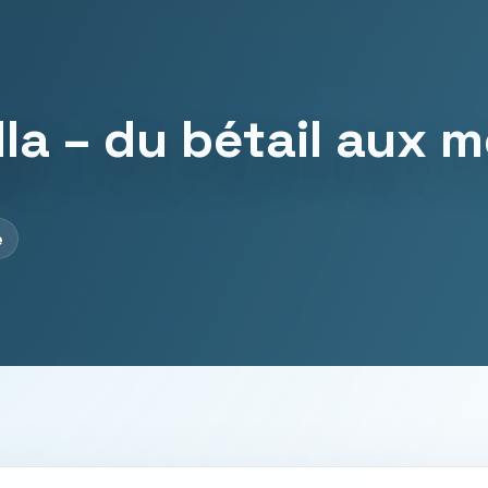
la – du bétail aux 
e