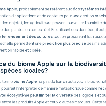
ome Apple
, probablement se référant aux
écosystèmes
int
tilisation d’applications et de capteurs pour une gestion préc
 des objets), les agriculteurs peuvent surveiller l’humidité d
des plantes en temps réel. En utilisant ces données, il est p
 le rendement des cultures
tout en préservant les ressour
 échelle permettent une
prédiction plus précise
des maladi
vention rapide et ciblée.
nce du biome Apple sur la biodiversit
espèces locales?
le terme
biome Apple
n’a pas de lien direct avec la biodivers
pourrait l’interpréter de manière métaphorique comme l’
éc
un tel écosystème peut
limiter la diversité
des logiciels et d
e
entre les produits Apple et ceux d’autres marques. Cette r