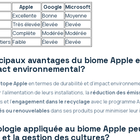
Apple
Google
Microsoft
Excellente
Bonne
Moyenne
Très élevée
Élevée
Élevée
Complète
Modérée
Modérée
tiers
Faible
Élevée
Élevée
ncipaux avantages du biome Apple 
pact environnemental?
otope Apple
en termes de durabilité et d’impact environneme
 l’alimentation de leurs installations, la
réduction des émis
 et l’
engagement dans le recyclage
avec le programme Ap
és ou renouvelables
dans ses produits pour minimiser leur
ogie appliquée au biome Apple peu
e et la gestion des cultures?