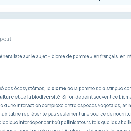
 post
généraliste sur le sujet « biome de pomme » en français, en in
ifié des écosystèmes, le
biome
de la pomme se distingue com
ulture
et de la
biodiversité
. Si l’on dépeint souvent ce bi
éâtre d’une interaction complexe entre espèces végétales, an
abitat ne représente pas seulement une source de nourritu
ologique interdépendant où pollinisateurs tels que les abeil
iques jouent un rôle crucial. Explorer le biome de la pomme