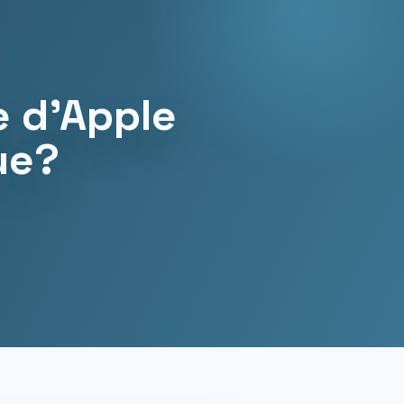
e d’Apple
ue?