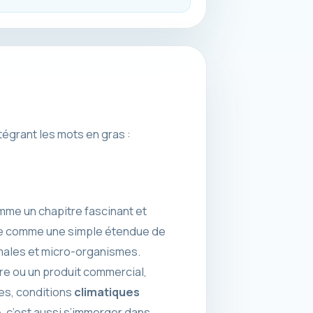
tégrant les mots en gras :
me un chapitre fascinant et
ome comme une simple étendue de
imales et micro-organismes.
re ou un produit commercial,
les, conditions
climatiques
, c’est aussi s’immerger dans