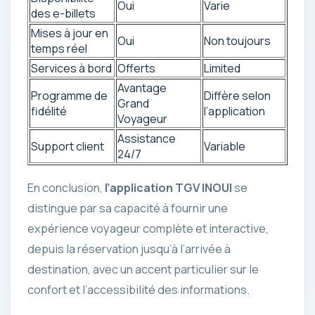
Oui
Varie
des e-billets
Mises à jour en
Oui
Non toujours
temps réel
Services à bord
Offerts
Limited
Avantage
Programme de
Diffère selon
Grand
fidélité
l’application
Voyageur
Assistance
Support client
Variable
24/7
En conclusion,
l’application TGV INOUI
se
distingue par sa capacité à fournir une
expérience voyageur complète et interactive,
depuis la réservation jusqu’à l’arrivée à
destination, avec un accent particulier sur le
confort et l’accessibilité des informations.