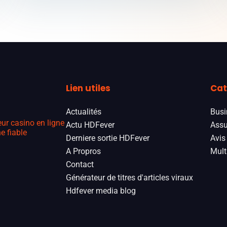
Lien utiles
Cat
Actualités
Busi
eur casino en ligne
Actu HDFever
Assu
e fiable
Derniere sortie HDFever
Avis
A Propros
Mult
Contact
Générateur de titres d'articles viraux
Hdfever media blog