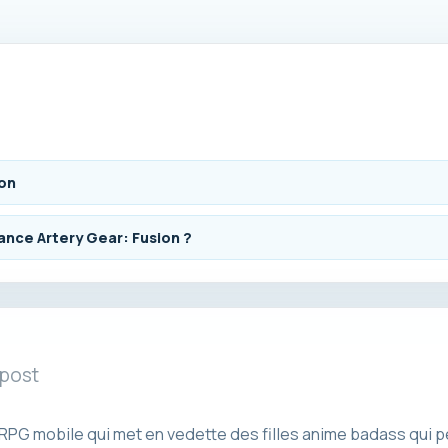
ion
ance Artery Gear: Fusion ?
 post
e RPG mobile qui met en vedette des filles anime badass qui