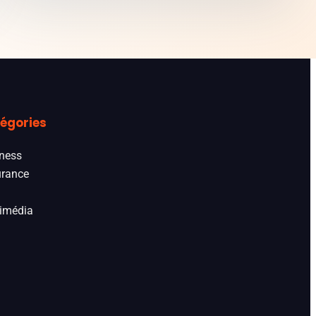
égories
ness
rance
imédia