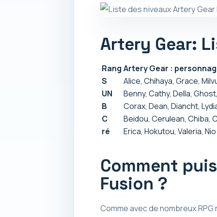
Artery Gear: L
Rang
Artery Gear : personnag
S
Alice, Chihaya, Grace, Milvu
UN
Benny, Cathy, Della, Ghost
B
Corax, Dean, Diancht, Lydia
C
Beidou, Cerulean, Chiba, C
ré
Erica, Hokutou, Valeria, Nio
Comment puis-j
Fusion ?
Comme avec de nombreux RPG mo