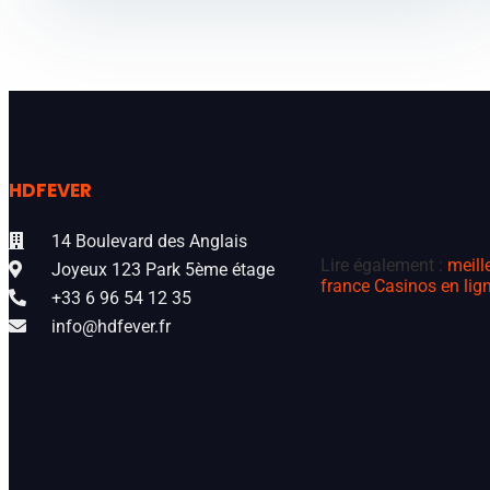
HDFEVER
14 Boulevard des Anglais
Lire également :
meill
Joyeux 123 Park 5ème étage
france
Casinos en lign
+33 6 96 54 12 35
info@hdfever.fr