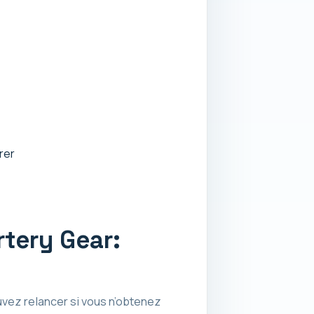
rer
tery Gear:
ez relancer si vous n’obtenez