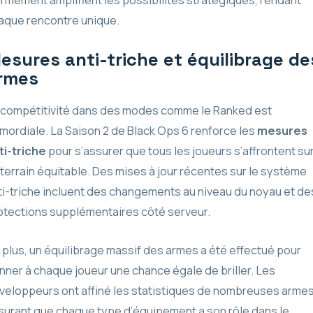
aque rencontre unique.
esures anti-triche et équilibrage de
rmes
 compétitivité dans des modes comme le Ranked est
imordiale. La Saison 2 de Black Ops 6 renforce les
mesures
ti-triche
pour s’assurer que tous les joueurs s’affrontent su
 terrain équitable. Des mises à jour récentes sur le système
ti-triche incluent des changements au niveau du noyau et de
otections supplémentaires côté serveur.
 plus, un équilibrage massif des armes a été effectué pour
nner à chaque joueur une chance égale de briller. Les
veloppeurs ont affiné les statistiques de nombreuses armes
surant que chaque type d’équipement a son rôle dans le