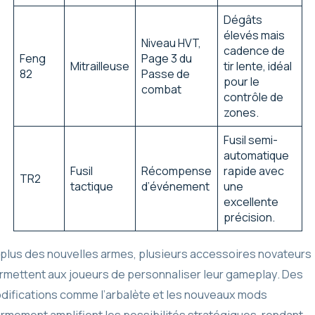
Dégâts
élevés mais
Niveau HVT,
cadence de
Feng
Page 3 du
Mitrailleuse
tir lente, idéal
82
Passe de
pour le
combat
contrôle de
zones.
Fusil semi-
automatique
Fusil
Récompense
rapide avec
TR2
tactique
d’événement
une
excellente
précision.
 plus des nouvelles armes, plusieurs accessoires novateurs
rmettent aux joueurs de personnaliser leur gameplay. Des
difications comme l’arbalète et les nouveaux mods
armement amplifient les possibilités stratégiques, rendant