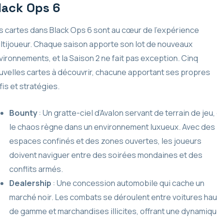
lack Ops 6
s cartes dans Black Ops 6 sont au cœur de l’expérience
ltijoueur. Chaque saison apporte son lot de nouveaux
vironnements, et la Saison 2 ne fait pas exception. Cinq
uvelles cartes à découvrir, chacune apportant ses propres
fis et stratégies.
Bounty
: Un gratte-ciel d’Avalon servant de terrain de jeu,
le chaos règne dans un environnement luxueux. Avec des
espaces confinés et des zones ouvertes, les joueurs
doivent naviguer entre des soirées mondaines et des
conflits armés.
Dealership
: Une concession automobile qui cache un
marché noir. Les combats se déroulent entre voitures hau
de gamme et marchandises illicites, offrant une dynamiq