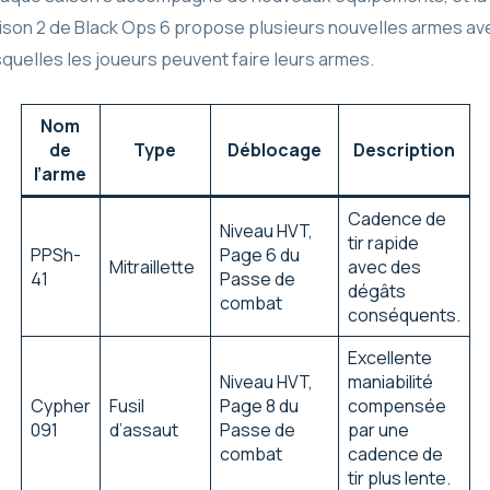
ison 2 de Black Ops 6 propose plusieurs nouvelles armes av
squelles les joueurs peuvent faire leurs armes.
Nom
de
Type
Déblocage
Description
l’arme
Cadence de
Niveau HVT,
tir rapide
PPSh-
Page 6 du
Mitraillette
avec des
41
Passe de
dégâts
combat
conséquents.
Excellente
Niveau HVT,
maniabilité
Cypher
Fusil
Page 8 du
compensée
091
d’assaut
Passe de
par une
combat
cadence de
tir plus lente.