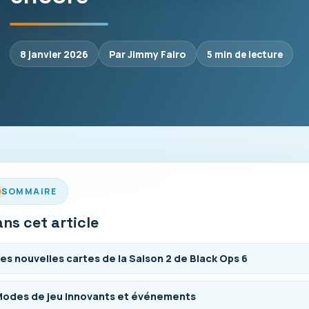
8 janvier 2026
Par Jimmy Falro
5 min de lecture
SOMMAIRE
ns cet article
es nouvelles cartes de la Saison 2 de Black Ops 6
odes de jeu innovants et événements