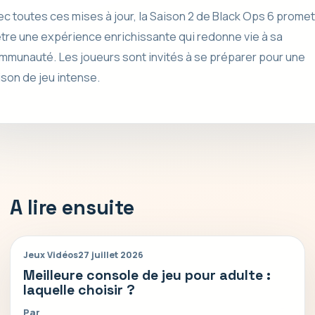
ec toutes ces mises à jour, la Saison 2 de Black Ops 6 promet
être une expérience enrichissante qui redonne vie à sa
mmunauté. Les joueurs sont invités à se préparer pour une
ison de jeu intense.
A lire ensuite
Jeux Vidéos
27 juillet 2026
Meilleure console de jeu pour adulte :
laquelle choisir ?
Par