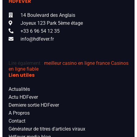
HDFEVER
14 Boulevard des Anglais
Joyeux 123 Park 5ème étage
+33 6 96 54 12 35
info@hdfever.fr
Lire également :
meilleur casino en ligne france
Casinos
en ligne fiable
Lien utiles
Actualités
Actu HDFever
Derniere sortie HDFever
A Propros
Contact
Générateur de titres d'articles viraux
Hdfever media blog