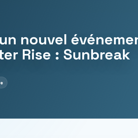
un nouvel événeme
er Rise : Sunbreak
re