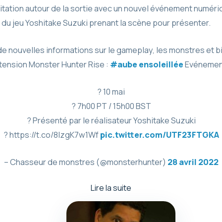
tation autour de la sortie avec un nouvel événement numérique
r du jeu Yoshitake Suzuki prenant la scène pour présenter.
 nouvelles informations sur le gameplay, les monstres et b
tension Monster Hunter Rise :
#aube ensoleillée
Evénement
? 10 mai
? 7h00 PT / 15h00 BST
? Présenté par le réalisateur Yoshitake Suzuki
? https://t.co/8IzgK7w1Wf
pic.twitter.com/UTF23FTGKA
– Chasseur de monstres (@monsterhunter)
28 avril 2022
Lire la suite