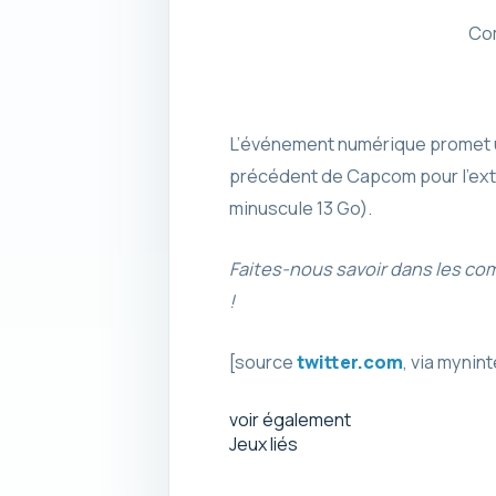
Com
L’événement numérique promet un
précédent de Capcom pour l’extens
minuscule 13 Go).
Faites-nous savoir dans les c
!
[source
twitter.com
, via myni
voir également
Jeux liés