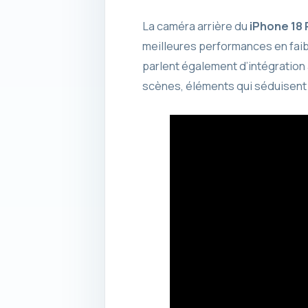
La caméra arrière du
iPhone 18 
meilleures performances en faib
parlent également d’intégration 
scènes, éléments qui séduisent