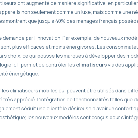
tiseurs ont augmenté de manière significative, en particulier
appareils non seulement comme un luxe, mais comme une néc
udes montrent que jusqu’à 40% des ménages français possèd
e demande par l’innovation. Par exemple, de nouveaux modèl
ont plus efficaces et moins énergivores. Les consommateurs
eurs choix, ce qui pousse les marques à développer des modè
logie IoT permet de contrôler les
climatiseurs
via des applic
acité énergétique.
ur les climatiseurs mobiles qui peuvent être utilisés dans dif
é très apprécié. L’intégration de fonctionnalités telles que 
alement séduit une clientèle désireuse d’avoir un confort o
l’esthétique; les nouveaux modèles sont conçus pour s’inté