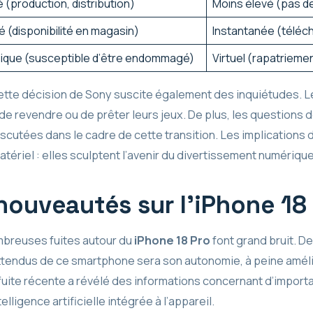
é (production, distribution)
Moins élevé (pas de
té (disponibilité en magasin)
Instantanée (téléc
ique (susceptible d’être endommagé)
Virtuel (rapatrieme
 cette décision de Sony suscite également des inquiétudes. L
é de revendre ou de prêter leurs jeux. De plus, les questions
scutées dans le cadre de cette transition. Les implications d
tériel : elles sculptent l’avenir du divertissement numérique
nouveautés sur l’iPhone 18
mbreuses fuites autour du
iPhone 18 Pro
font grand bruit. D
attendus de ce smartphone sera son autonomie, à peine améli
ite récente a révélé des informations concernant d’importan
lligence artificielle intégrée à l’appareil.