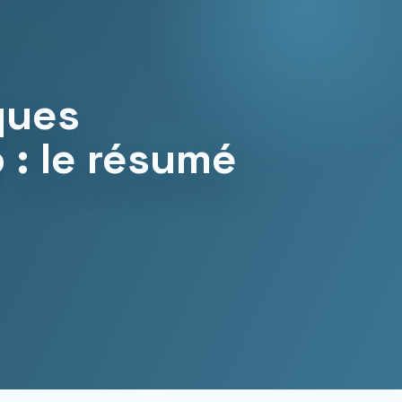
ques
o : le résumé