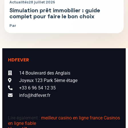
Actualités
28 juillet 2026
Simulation prêt immobilier : guide
complet pour faire le bon choix
Par
HDFEVER
14 Boulevard des Anglais
Joyeux 123 Park 5ème étage
+33 6 96 54 12 35
info@hdfever.fr
Lire également :
meilleur casino en ligne france
Casinos
en ligne fiable