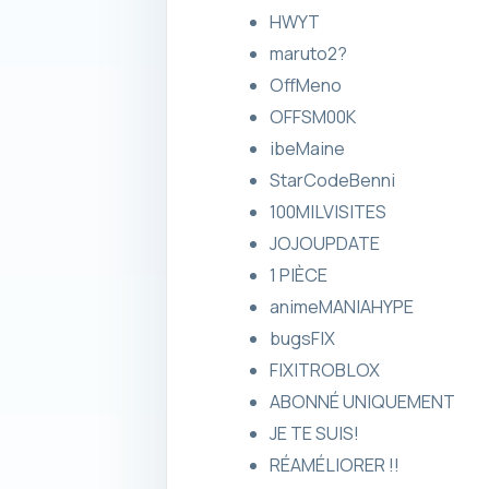
HWYT
maruto2?
OffMeno
OFFSM00K
ibeMaine
StarCodeBenni
100MILVISITES
JOJOUPDATE
1 PIÈCE
animeMANIAHYPE
bugsFIX
FIXITROBLOX
ABONNÉ UNIQUEMENT
JE TE SUIS!
RÉAMÉLIORER !!