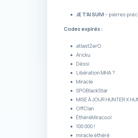
JE T’AI SUIVI
– pierres préc
Codes expirés :
atlastZerO
Aricku
Déssi
Libération MHA ?
Miracle
SPGBlackStar
MISE À JOUR HUNTER X H
OffClan
ÉthéréMiracool
100 000 !
miracle éthéré