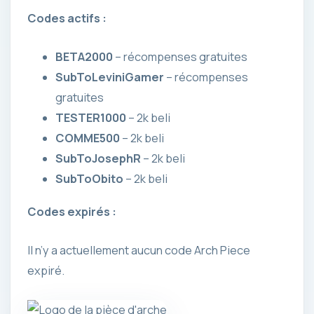
Codes actifs :
BETA2000
– récompenses gratuites
SubToLeviniGamer
– récompenses
gratuites
TESTER1000
– 2k beli
COMME500
– 2k beli
SubToJosephR
– 2k beli
SubToObito
– 2k beli
Codes expirés :
Il n’y a actuellement aucun code Arch Piece
expiré.