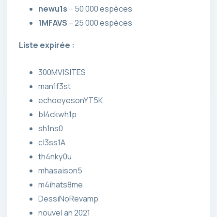
newu1s
– 50 000 espèces
1MFAVS
– 25 000 espèces
Liste expirée :
300MVISITES
man1f3st
echoeyesonYT5K
bl4ckwh1p
sh1ns0
cl3ss1A
th4nky0u
mhasaison5
m4ihats8me
DessiNoRevamp
nouvel an 2021