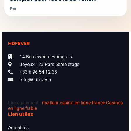
Par
HDFEVER
14 Boulevard des Anglais
Joyeux 123 Park 5ème étage
+33 6 96 54 12 35
info@hdfever.fr
Lire également :
meilleur casino en ligne france
Casinos
en ligne fiable
Lien utiles
Actualités