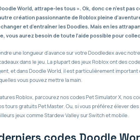
 Doodle World, attrape-les tous ». Ok, donc ce n’est pas
utre création passionnante de Roblox pleine d’aventur
’échanger et d’entraîner les Doodles. Mais en les attrap
 vous aurez besoin de toute l’aide possible pour colle
ndre une longueur d’avance sur votre Doodledex avec notr
cadeaux dans le jeu. La plupart des jeux Roblox ont des cod
nt, et dans Doodle World, il est particulièrement important 
quelles vous pouvez mettre la main.
éatures Roblox, parcourez nos codes Pet Simulator X, nos c
s tours gratuits Pet Master. Ou, si vous préférez élever des 
illeurs jeux comme Stardew Valley sur Switch et mobile.
 derniers codes Doodle Wor