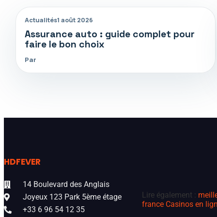
Actualités
1 août 2026
Assurance auto : guide complet pour
faire le bon choix
Par
HDFEVER
14 Boulevard des Anglais
Lire également :
meill
Joyeux 123 Park 5ème étage
france
Casinos en lign
+33 6 96 54 12 35