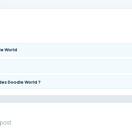
le World
des Doodle World ?
 post