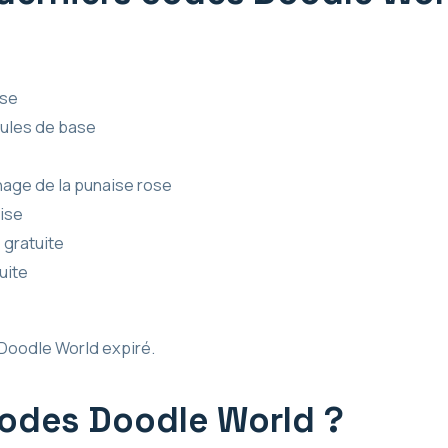
ase
sules de base
nage de la punaise rose
ise
 gratuite
uite
 Doodle World expiré.
codes Doodle World ?