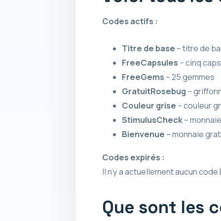
Codes actifs :
Titre de base
– titre de b
FreeCapsules
– cinq cap
FreeGems
– 25 gemmes
GratuitRosebug
– griffon
Couleur grise
– couleur gr
StimulusCheck
– monnaie
Bienvenue
– monnaie grat
Codes expirés :
Il n’y a actuellement aucun code
Que sont les 