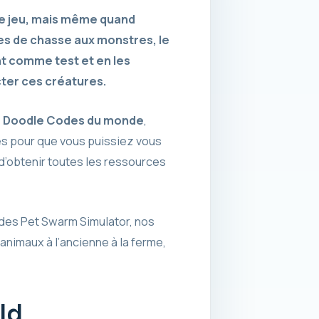
 ce jeu, mais même quand
es de chasse aux monstres, le
ant comme test et en les
cter ces créatures.
e
Doodle Codes du monde
,
es pour que vous puissiez vous
d’obtenir toutes les ressources
odes Pet Swarm Simulator, nos
animaux à l’ancienne à la ferme,
ld