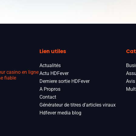
Lien utiles
Cat
Actualités
Busi
eur casino en ligne
Actu HDFever
Assu
e fiable
Derniere sortie HDFever
Avis
A Propros
Mult
Contact
Générateur de titres d'articles viraux
Hdfever media blog