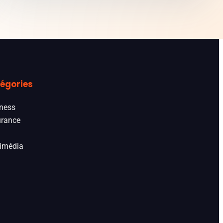
égories
ness
rance
imédia