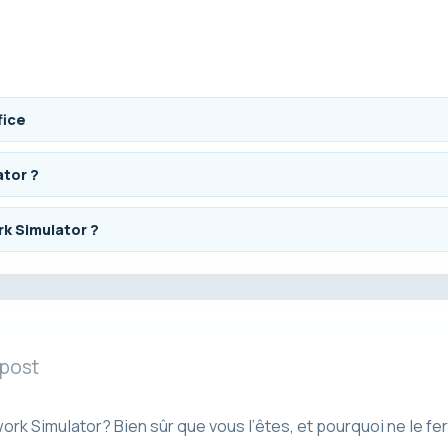
fice
ator ?
rk Simulator ?
 post
k Simulator? Bien sûr que vous l’êtes, et pourquoi ne le f