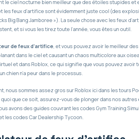
dent le ciel nocturne bien meilleur que des étoiles stupides e
t les feux d’artifice sont évidemment juste cool (des explo
 Big Bang Jamboree »). La seule chose avec les feux d’artifi
nt, et si vous les tirez toute l’année, vous êtes un outil.
eur de feux d’artifice
, et vous pouvez avoir le meilleur d
planant dans le ciel et causant un chaos multicolore aux oisea
virtuel et dans Roblox, ce qui signifie que vous pouvez avoir t
un chien n’a peur dans le processus.
ent, nous sommes assez gros sur Roblox ici dans les tours Po
ou quoi que ce soit, assurez-vous de plonger dans nos autres
 Nous avons des guides couvrant les codes Gym Training Simul
 et les codes Car Dealership Tycoon.