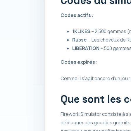
Codes du simul
Codes actifs :
1KLIKES
– 2 500 gemmes (n
Russe
– Les cheveux de R
LIBÉRATION
– 500 gemmes
Codes expirés :
Comme il s’agit encore d’un jeu
Que sont les c
Firework Simulator consiste à s’
débloquer des goodies gratuits, 
Assurez-vous de vérifier les ré