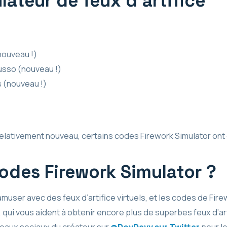
ateur de feux d’artifice
ouveau !)
usso (nouveau !)
 (nouveau !)
 relativement nouveau, certains codes Firework Simulator ont
odes Firework Simulator ?
amuser avec des feux d’artifice virtuels, et les codes de Fir
qui vous aident à obtenir encore plus de superbes feux d’art
seaux sociaux du créateur sur
@DovDevv sur Twitter
pour le