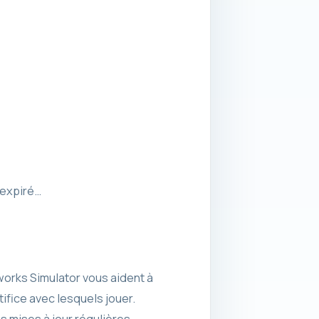
 expiré…
eworks Simulator vous aident à
ifice avec lesquels jouer.
s mises à jour régulières.