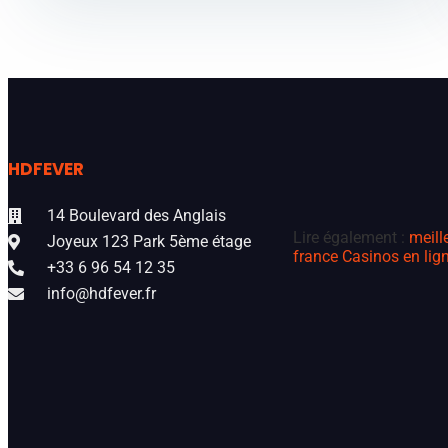
HDFEVER
14 Boulevard des Anglais
Lire également :
meill
Joyeux 123 Park 5ème étage
france
Casinos en lign
+33 6 96 54 12 35
info@hdfever.fr