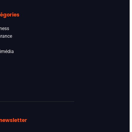
égories
ness
rance
imédia
newsletter