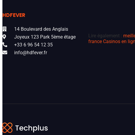
HDFEVER
14 Boulevard des Anglais
Lire également :
meill
Joyeux 123 Park 5ème étage
france
Casinos en lign
+33 6 96 54 12 35
info@hdfever.fr