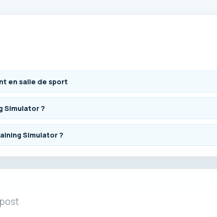
t en salle de sport
g Simulator ?
aining Simulator ?
 post