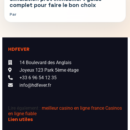
complet pour faire le bon choix
Par
HDFEVER
14 Boulevard des Anglais
Joyeux 123 Park 5ème étage
+33 6 96 54 12 35
info@hdfever.fr
Lire également :
meilleur casino en ligne france
Casinos
en ligne fiable
Lien utiles