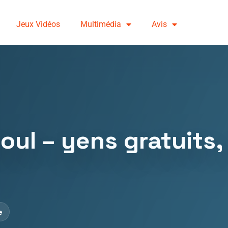
Jeux Vidéos
Multimédia
Avis
l – yens gratuits, 
e