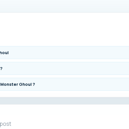
houl
 ?
s Monster Ghoul ?
 post