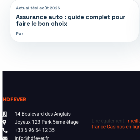
Actualités
1 août 2026
Assurance auto : guide complet pour
faire le bon choix
Par
HDFEVER
14 Boulevard des Anglais
Lire également :
meill
Joyeux 123 Park 5ème étage
france
Casinos en lign
+33 6 96 54 12 35
info@hdfever.fr