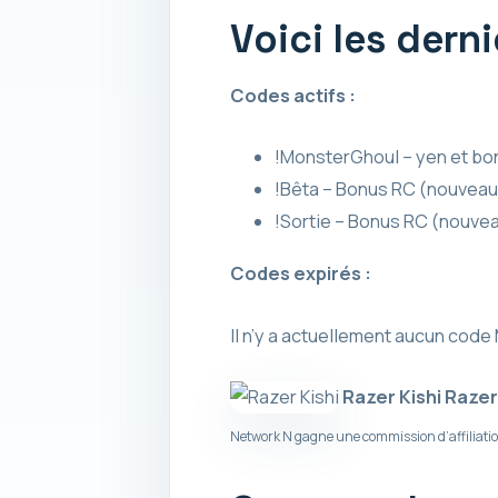
Voici les dern
Codes actifs :
!MonsterGhoul – yen et bo
!Bêta – Bonus RC (nouveau 
!Sortie – Bonus RC (nouvea
Codes expirés :
Il n’y a actuellement aucun code
Razer Kishi
Razer
Network N gagne une commission d’affiliation 