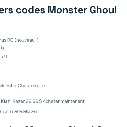
iers codes Monster Ghoul
nus RC (nouveau !)
!)
u !)
 Monster Ghoul expiré.
 Kishi
Razer
99,99 $
Acheter maintenant
sur les ventes éligibles.