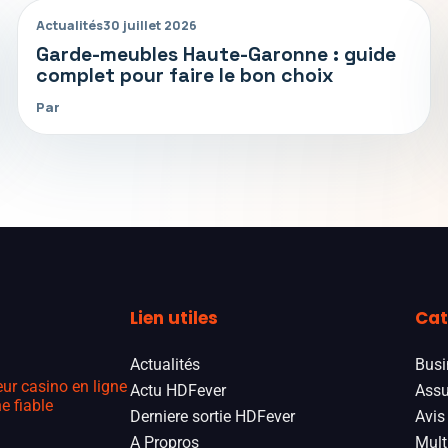
Actualités
30 juillet 2026
Garde-meubles Haute-Garonne : guide
complet pour faire le bon choix
Par
Lien utiles
Cat
Actualités
Busi
eur casino en ligne
Actu HDFever
Assu
e fiable
Derniere sortie HDFever
Avis
A Propros
Mult