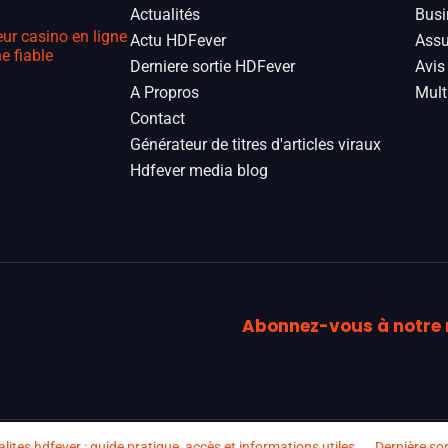
Actualités
Busi
eur casino en ligne
Actu HDFever
Assu
e fiable
Derniere sortie HDFever
Avis
A Propros
Mult
Contact
Générateur de titres d'articles viraux
Hdfever media blog
Abonnez-vous à notre 
lites hdfever : guide pratique, accès et informations utiles
Dernière sor