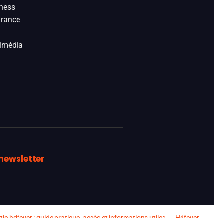
ness
rance
imédia
newsletter
tie hdfever : guide pratique, accès et informations utiles
Hdfever