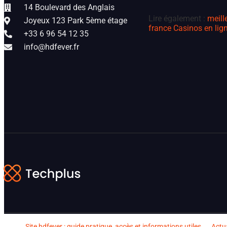
14 Boulevard des Anglais
Lire également :
meill
Joyeux 123 Park 5ème étage
france
Casinos en lign
+33 6 96 54 12 35
info@hdfever.fr
Site hdfever : guide pratique, accès et informations utiles
Actua