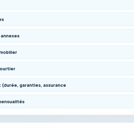
es
s annexes
mobilier
ourtier
t (durée, garanties, assurance
 mensualités