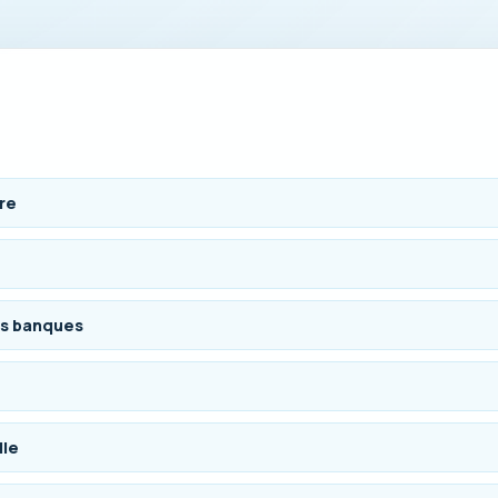
ère
es banques
lle