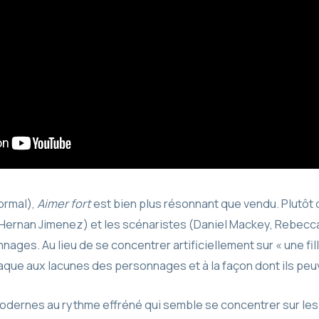
normal),
Aimer fort
est bien plus résonnant que vendu. Plutôt 
(Hernan Jimenez) et les scénaristes (Daniel Mackey, Rebecc
nages. Au lieu de se concentrer artificiellement sur « une fi
aque aux lacunes des personnages et à la façon dont ils peuv
dernes au rythme effréné qui semble se concentrer sur les