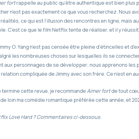
er fort
rappelle au public qu’être authentique est bien plus p
her n’est pas exactement ce que vous recherchez. Nous avon
éalités, ce qui est l’illusion des rencontres en ligne, mais au c
. C’est ce que le film Netflix tente de réaliser, et il y réussit
mmy O. Yang n’est pas censée être pleine d’étincelles et d’ex
gré les nombreuses choses sur lesquelles ils se connectent.
nt aux personnages de se développer; nous apprenons les pr
a relation compliquée de Jimmy avec son frère. Ce n’est en a
e termine cette revue, je recommande
Aimer fort
de tout cœur
st de loin ma comédie romantique préférée cette année, et 20
flix Love Hard ? Commentaires ci-dessous.