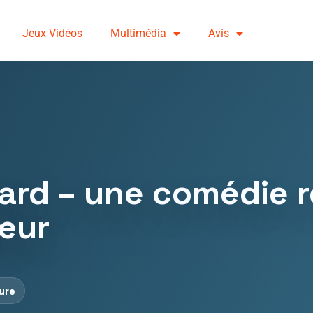
Jeux Vidéos
Multimédia
Avis
Hard – une comédie 
cœur
ture