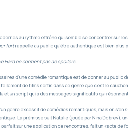
dernes au rythme effréné qui semble se concentrer sur les
er fort
rappelle au public qu’être authentique est bien plus 
ove Hard ne contient pas de spoilers.
saires d’une comédie romantique est de donner au public des
y a tellement de films sortis dans ce genre que c’est le cauchema
du et un script qui a des messages significatifs qui résonnent 
 d’un genre excessif de comédies romantiques, mais on s’en
ntique. La prémisse suit Natalie (jouée par Nina Dobrev), un
arfait sur une application de rencontres, fait un «acte de fo