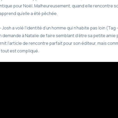
tique pour Noël. Malheureusement, quand elle rencontre son
e apprend qu’elle a été pêchée.
 – Josh a volé l’identité d’un homme qui n’habite pas loin (Tag
demande à Natalie de faire semblant d’être sa petite amie pou
urnit l’article de rencontre parfait pour son éditeur, mais c
t tout est compliqué.