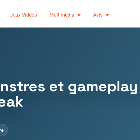
Jeux Vidéos
Multimédia
Avis
onstres et gamepla
reak
re