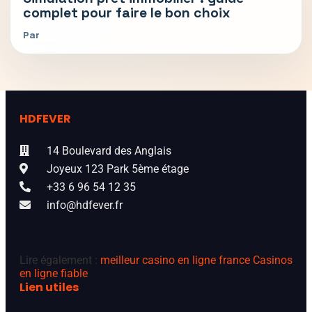
complet pour faire le bon choix
Par
HDFEVER
14 Boulevard des Anglais
Joyeux 123 Park 5ème étage
+33 6 96 54 12 35
info@hdfever.fr
Lire également :
meilleur casino en ligne france
Casinos
en ligne fiable
Lien utiles