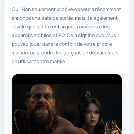
Oui! Non seulement le développeur a récemment
annoncé une date de sortie, mais il a également
révélé que le titre est un jeu croisé entre les
appareils mobiles et PC. Cela signifie que vous
pouvez jouer dans le confort de votre propre
maison, ou prendre les donjons en déplacement
en utilisant votre mobile.