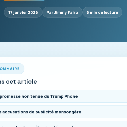
17 janvier 2026
Par Jimmy Falro
5 min de lecture
OMMAIRE
s cet article
 promesse non tenue du Trump Phone
s accusations de publicité mensongère