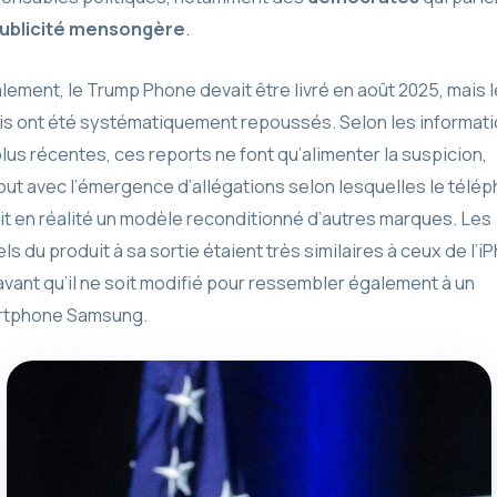
ublicité mensongère
.
ialement, le Trump Phone devait être livré en août 2025, mais 
is ont été systématiquement repoussés. Selon les informat
plus récentes, ces reports ne font qu’alimenter la suspicion,
out avec l’émergence d’allégations selon lesquelles le télé
it en réalité un modèle reconditionné d’autres marques. Les
els du produit à sa sortie étaient très similaires à ceux de l’i
avant qu’il ne soit modifié pour ressembler également à un
rtphone Samsung.