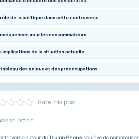
 demande d’enquête des démocrates
 rôle de la politique dans cette controverse
nséquences pour les consommateurs
 implications de la situation actuelle
 tableau des enjeux et des préoccupations
Rate this post
mé de l’article
ontroverse autour du
Trump Phone
soulève de nombreuse