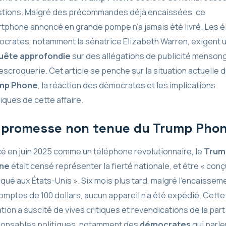
tions. Malgré des précommandes déjà encaissées, ce
tphone annoncé en grande pompe n’a jamais été livré. Les é
crates, notamment la sénatrice Elizabeth Warren, exigent 
uête approfondie
sur des allégations de publicité menson
’escroquerie. Cet article se penche sur la situation actuelle 
mp Phone
, la réaction des démocrates et les implications
tiques de cette affaire.
 promesse non tenue du Trump Pho
é en juin 2025 comme un téléphone révolutionnaire, le
Trum
ne
était censé représenter la fierté nationale, et être « conç
iqué aux États-Unis ». Six mois plus tard, malgré l’encaissem
omptes de 100 dollars, aucun appareil n’a été expédié. Cette
ation a suscité de vives critiques et revendications de la part
onsables politiques, notamment des
démocrates
qui parle