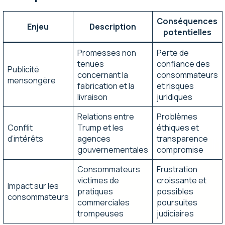
Conséquences
Enjeu
Description
potentielles
Promesses non
Perte de
tenues
confiance des
Publicité
concernant la
consommateurs
mensongère
fabrication et la
et risques
livraison
juridiques
Relations entre
Problèmes
Conflit
Trump et les
éthiques et
d’intérêts
agences
transparence
gouvernementales
compromise
Consommateurs
Frustration
victimes de
croissante et
Impact sur les
pratiques
possibles
consommateurs
commerciales
poursuites
trompeuses
judiciaires