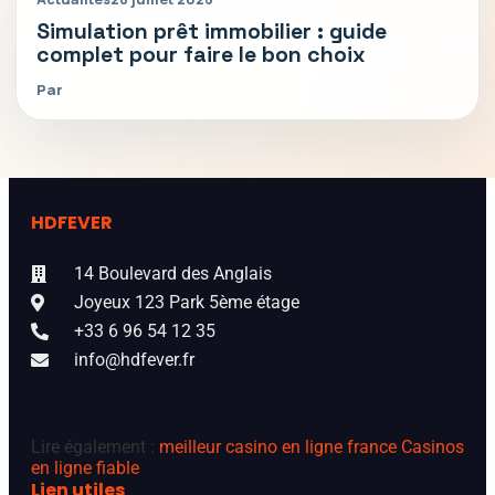
Simulation prêt immobilier : guide
complet pour faire le bon choix
Par
HDFEVER
14 Boulevard des Anglais
Joyeux 123 Park 5ème étage
+33 6 96 54 12 35
info@hdfever.fr
Lire également :
meilleur casino en ligne france
Casinos
en ligne fiable
Lien utiles