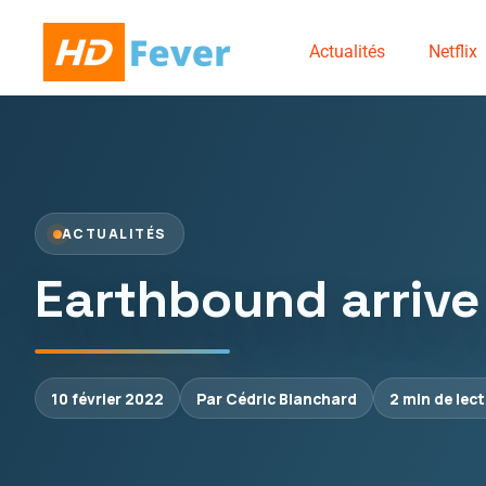
Actualités
Netflix
ACTUALITÉS
Earthbound arrive
10 février 2022
Par Cédric Blanchard
2 min de lec