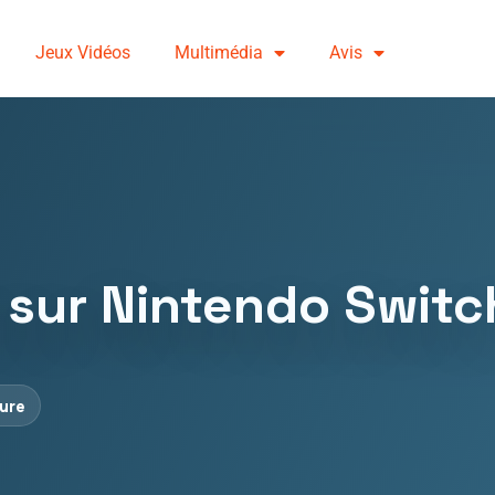
Jeux Vidéos
Multimédia
Avis
 sur Nintendo Switc
ture