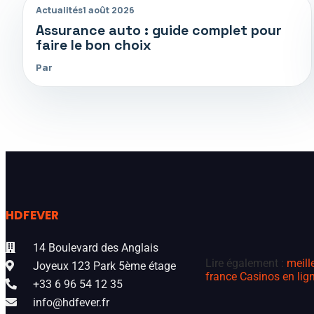
Actualités
1 août 2026
Assurance auto : guide complet pour
faire le bon choix
Par
HDFEVER
14 Boulevard des Anglais
Lire également :
meill
Joyeux 123 Park 5ème étage
france
Casinos en lign
+33 6 96 54 12 35
info@hdfever.fr