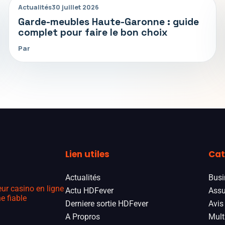
Actualités
30 juillet 2026
Garde-meubles Haute-Garonne : guide
complet pour faire le bon choix
Par
Lien utiles
Cat
Actualités
Busi
eur casino en ligne
Actu HDFever
Assu
e fiable
Derniere sortie HDFever
Avis
A Propros
Mult