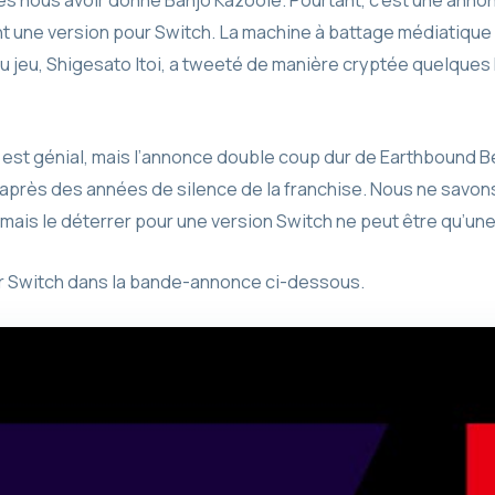
t une version pour Switch. La machine à battage médiatique 
u jeu, Shigesato Itoi, a tweeté de manière cryptée quelques 
est génial, mais l’annonce double coup dur de Earthbound 
après des années de silence de la franchise. Nous ne savons
 mais le déterrer pour une version Switch ne peut être qu’u
r Switch dans la bande-annonce ci-dessous.