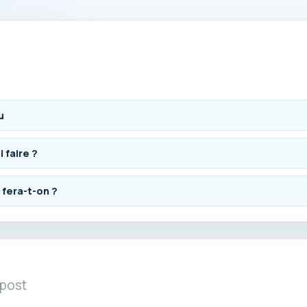
u
 faire ?
 fera-t-on ?
 post