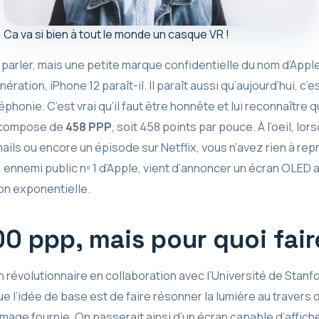
Ca va si bien à tout le monde un casque VR !
arler, mais une petite marque confidentielle du nom d’Apple
tion, iPhone 12 paraît-il. Il paraît aussi qu’aujourd’hui, c’es
honie. C’est vrai qu’il faut être honnête et lui reconnaître 
e compose de
458 PPP
, soit 458 points par pouce. À l’oeil, l
ls ou encore un épisode sur Netflix, vous n’avez rien à rep
, ennemi public nº 1 d’Apple, vient d’annoncer un écran OLED
ion exponentielle.
0 ppp, mais pour quoi fair
 révolutionnaire en collaboration avec l’Université de Stanfo
e l’idée de base est de faire résonner la lumière au travers 
’image fournie. On passerait ainsi d’un écran capable d’affic