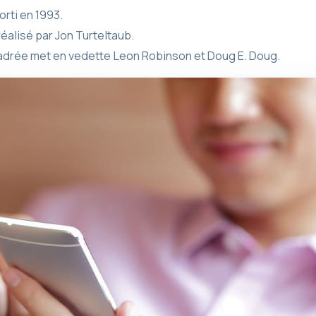
orti en 1993.
réalisé par Jon Turteltaub.
cadrée met en vedette Leon Robinson et Doug E. Doug.