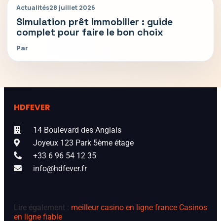
Actualités
28 juillet 2026
Simulation prêt immobilier : guide
complet pour faire le bon choix
Par
HDFEVER
14 Boulevard des Anglais
Joyeux 123 Park 5ème étage
+33 6 96 54 12 35
info@hdfever.fr
Lire également :
meilleur casino en ligne france
Casinos
en ligne fiable