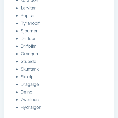
Koraidon
Larvitar
Pupitar
Tyranocif
Sjourner
Drifloon
Drifblim
Oranguru
Stupide
Skuntank
Skrelp
Dragalgé
Déino
Zweilous
Hydraigon