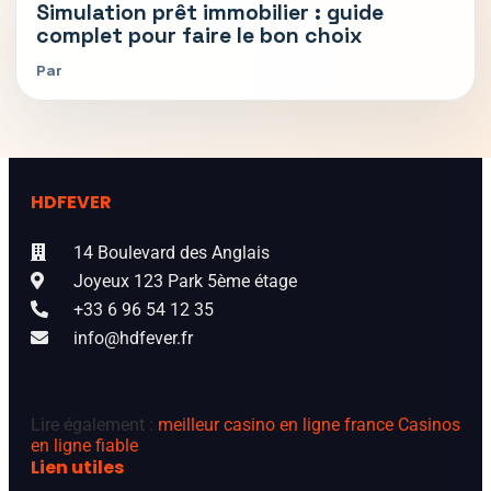
Simulation prêt immobilier : guide
complet pour faire le bon choix
Par
HDFEVER
14 Boulevard des Anglais
Joyeux 123 Park 5ème étage
+33 6 96 54 12 35
info@hdfever.fr
Lire également :
meilleur casino en ligne france
Casinos
en ligne fiable
Lien utiles