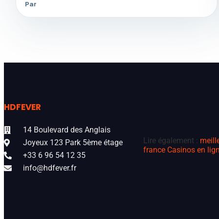
Par
HDFEVER
14 Boulevard des Anglais
Lire également :
meill
Joyeux 123 Park 5ème étage
france
Casinos en lign
+33 6 96 54 12 35
info@hdfever.fr