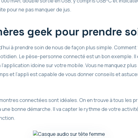
0 000 mAh, double sortie en USB, y compris USB-C et indicate
aite pour ne pas manquer de jus.
mères geek pour prendre so
’hui à prendre soin de nous de façon plus simple. Comment ?
uotidien. Le pèse-personne connecté est un bon exemple. Il 
 l’application idoine sur votre mobile. Vous ne manquez plus
ps et l’appli est capable de vous donner conseils et astuces
s montres connectées sont idéales. On en trouve à tous les pri
une bonne démarche. Il va capter le rythme de votre activité
nction.