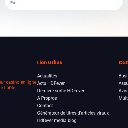
Par
Lien utiles
Cat
Actualités
Busi
eur casino en ligne
Actu HDFever
Assu
e fiable
Derniere sortie HDFever
Avis
A Propros
Mult
Contact
Générateur de titres d'articles viraux
Hdfever media blog