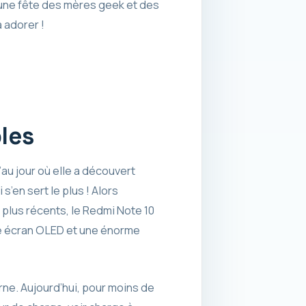
 une fête des mères geek et des
 adorer !
les
au jour où elle a découvert
s’en sert le plus ! Alors
 plus récents, le Redmi Note 10
e écran OLED et une énorme
.
rne. Aujourd’hui, pour moins de