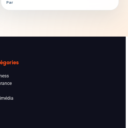
Par
égories
ness
rance
imédia