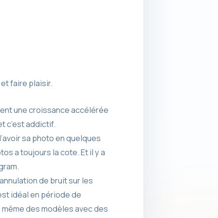
t faire plaisir.
tent une croissance accélérée
t c’est addictif.
d’avoir sa photo en quelques
 a toujours la cote. Et il y a
agram.
nnulation de bruit sur les
est idéal en période de
ouve même des modèles avec des