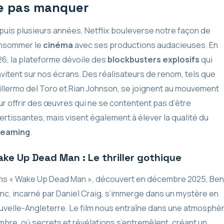
e pas manquer
uis plusieurs années, Netflix bouleverse notre façon de
nsommer le
cinéma
avec ses productions audacieuses. En
6, la plateforme dévoile des
blockbusters explosifs
qui
nvitent sur nos écrans. Des réalisateurs de renom, tels que
llermo del Toro et Rian Johnson, se joignent au mouvement
r offrir des œuvres qui ne se contentent pas d’être
ertissantes, mais visent également à élever la qualité du
reaming
.
ke Up Dead Man : Le thriller gothique
ns « Wake Up Dead Man », découvert en décembre 2025, Ben
nc, incarné par Daniel Craig, s’immerge dans un mystère en
velle-Angleterre. Le film nous entraîne dans une atmosphè
bre, où secrets et révélations s’entremêlent, créant un