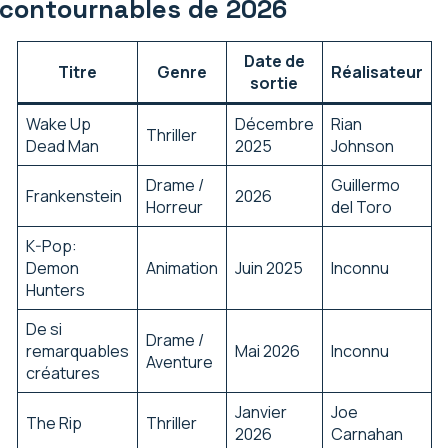
ncontournables de 2026
Date de
Titre
Genre
Réalisateur
sortie
Wake Up
Décembre
Rian
Thriller
Dead Man
2025
Johnson
Drame /
Guillermo
Frankenstein
2026
Horreur
del Toro
K-Pop:
Demon
Animation
Juin 2025
Inconnu
Hunters
De si
Drame /
remarquables
Mai 2026
Inconnu
Aventure
créatures
Janvier
Joe
The Rip
Thriller
2026
Carnahan