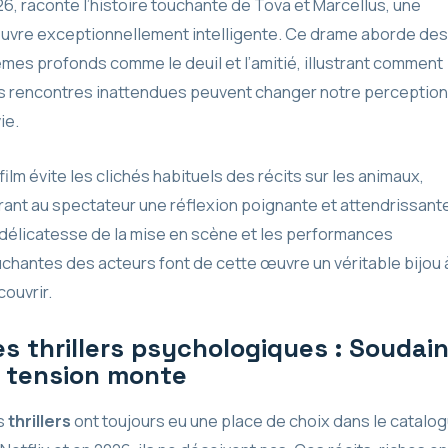
6, raconte l’histoire touchante de Tova et Marcellus, une
euvre exceptionnellement intelligente. Ce drame aborde des
mes profonds comme le deuil et l’amitié, illustrant comment
s rencontres inattendues peuvent changer notre perception
vie.
film évite les clichés habituels des récits sur les animaux,
rant au spectateur une réflexion poignante et attendrissant
délicatesse de la mise en scène et les performances
chantes des acteurs font de cette œuvre un véritable bijou 
ouvrir.
es thrillers psychologiques : Soudain
a tension monte
s
thrillers
ont toujours eu une place de choix dans le catalo