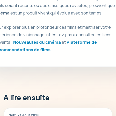
ils soient récents ou des classiques revisités, prouvent que 
néma
est un produit vivant qui évolue avec son temps.
r explorer plus en profondeur ces films et maitriser votre
érience de visionnage, n’hésitez pas à consulter les liens
vants :
Nouveautés du cinéma
et
Plateforme de
commandations de films
.
A lire ensuite
Netflix
4 août 2026