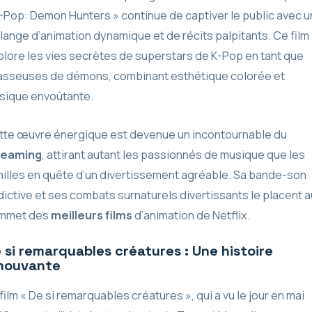
-Pop: Demon Hunters » continue de captiver le public avec u
ange d’animation dynamique et de récits palpitants. Ce film
lore les vies secrètes de superstars de K-Pop en tant que
asseuses de démons, combinant esthétique colorée et
sique envoûtante.
tte œuvre énergique est devenue un incontournable du
reaming
, attirant autant les passionnés de musique que les
illes en quête d’un divertissement agréable. Sa bande-son
ictive et ses combats surnaturels divertissants le placent a
mmet des
meilleurs films
d’animation de Netflix.
 si remarquables créatures : Une histoire
mouvante
film « De si remarquables créatures », qui a vu le jour en mai