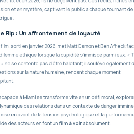
Netflix et en 2026, ils ne déçoivent pas. Ces récits, riches en
sion et en mystère, captivant le public à chaque tournant de
ntrigue.
e Rip : Un affrontement de loyauté
film, sorti en janvier 2026, met Matt Damon et Ben Affleck fac
dilemme éthique lorsque la cupidité s’immisce parmi eux. « 
 » ne se contente pas d’être haletant; il soulève également 
estions sur la nature humaine, rendant chaque moment
pitant.
scapade à Miami se transforme vite en un défi moral, explora
dynamique des relations dans un contexte de danger immine
mise en avant de la tension psychologique et la performanc
ide des acteurs en font un
film à voir
absolument.