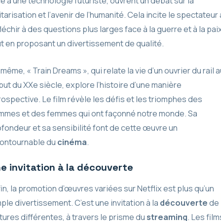
e à une technologie futuriste, ouvrent un débat sur la
itarisation et l’avenir de l’humanité. Cela incite le spectateur 
léchir à des questions plus larges face à la guerre et à la paix
t en proposant un divertissement de qualité.
même, « Train Dreams », qui relate la vie d’un ouvrier du rail a
ut du XXe siècle, explore l’histoire d’une manière
rospective. Le film révèle les défis et les triomphes des
mmes et des femmes qui ont façonné notre monde. Sa
fondeur et sa sensibilité font de cette œuvre un
contournable du
cinéma
.
e invitation à la découverte
in, la promotion d’œuvres variées sur Netflix est plus qu’un
ple divertissement. C’est une invitation à la
découverte
de
tures différentes, à travers le prisme du
streaming
. Les film