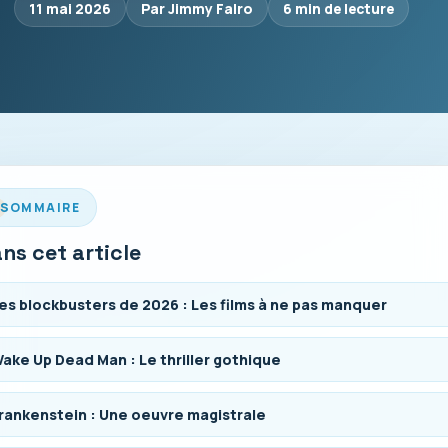
11 mai 2026
Par Jimmy Falro
6 min de lecture
SOMMAIRE
ns cet article
es blockbusters de 2026 : Les films à ne pas manquer
ake Up Dead Man : Le thriller gothique
rankenstein : Une oeuvre magistrale