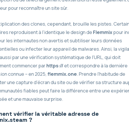
eur pour reconnaître un site sûr.
iplication des clones, cependant, brouille les pistes. Certai
ires reproduisent à l’identique le design de
Flemmix
pour in
ur les internautes non avertis et subtiliser leurs données
ntielles ou infecter leur appareil de malwares. Ainsi, la vigil
ussi par une vérification systématique de l’URL, qui doit
ument commencer par
https://
et correspondre à la dernière
ion connue – en 2025,
flemmix.one
. Prendre l’habitude de
ter une capture d’écran du site ou de vérifier sa structure a
munautés fiables peut faire la différence entre une expéri
sée et une mauvaise surprise.
nt vérifier la véritable adresse de
mix.steam ?