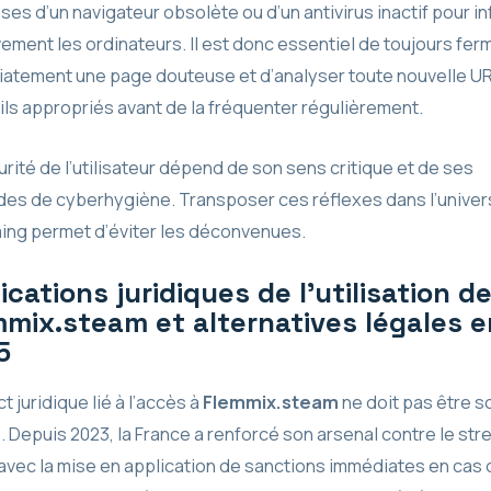
ses d’un navigateur obsolète ou d’un antivirus inactif pour i
ement les ordinateurs. Il est donc essentiel de toujours fer
atement une page douteuse et d’analyser toute nouvelle U
tils appropriés avant de la fréquenter régulièrement.
rité de l’utilisateur dépend de son sens critique et de ses
des de cyberhygiène. Transposer ces réflexes dans l’univer
ing permet d’éviter les déconvenues.
ications juridiques de l’utilisation d
mix.steam et alternatives légales e
5
t juridique lié à l’accès à
Flemmix.steam
ne doit pas être s
. Depuis 2023, la France a renforcé son arsenal contre le st
l avec la mise en application de sanctions immédiates en cas 