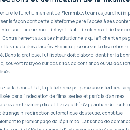
ndre le fonctionnement de
Flemmix.steam
aujourd’hui im
yser la façon dont cette plateforme gère l’accès à ses conte
contre une concurrence déloyale faite de clones et de fauss
. Contrairement aux sites institutionnels qui affichent en pa
il les modalités d’accès, Flemmix joue ici sur la discrétion et
é. Dans la pratique, l’utilisateur doit d’abord identifier la bon
e, souvent relayée sur des sites de confiance ou via des fo
lisés.
is sur la bonne URL, la plateforme propose une interface simp
isée dans l’indexation de films, séries et parfois d’animés,
ibles en streaming direct. La rapidité d’apparition du conten
 étrange ni redirection automatique douteuse, constitue
lement le premier gage de légitimité. L’absence de demand
ription ou de téléchargement d’extensions reste également 