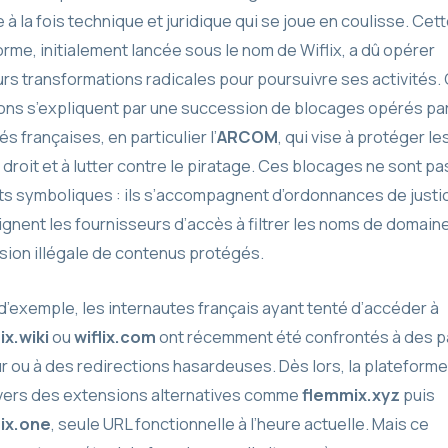
e à la fois technique et juridique qui se joue en coulisse. Cet
orme, initialement lancée sous le nom de Wiflix, a dû opérer
urs transformations radicales pour poursuivre ses activités.
ons s’expliquent par une succession de blocages opérés par
és françaises, en particulier l’
ARCOM
, qui vise à protéger le
droit et à lutter contre le piratage. Ces blocages ne sont pa
s symboliques : ils s’accompagnent d’ordonnances de justic
gnent les fournisseurs d’accès à filtrer les noms de domaine
usion illégale de contenus protégés.
 d’exemple, les internautes français ayant tenté d’accéder à
x.wiki
ou
wiflix.com
ont récemment été confrontés à des 
ur ou à des redirections hasardeuses. Dès lors, la plateforme
vers des extensions alternatives comme
flemmix.xyz
puis
ix.one
, seule URL fonctionnelle à l’heure actuelle. Mais ce