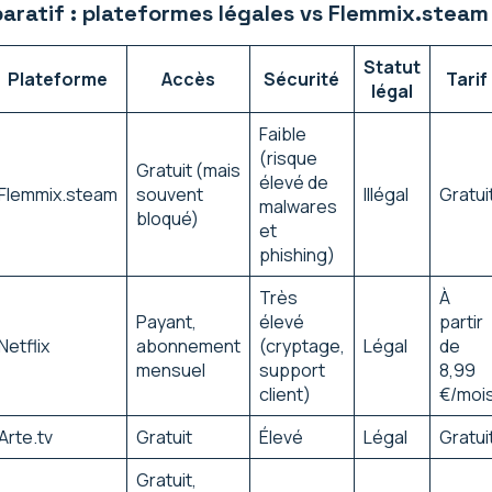
ratif : plateformes légales vs Flemmix.steam
Statut
Plateforme
Accès
Sécurité
Tarif
légal
Faible
(risque
Gratuit (mais
élevé de
Flemmix.steam
souvent
Illégal
Gratui
malwares
bloqué)
et
phishing)
Très
À
Payant,
élevé
partir
Netflix
abonnement
(cryptage,
Légal
de
mensuel
support
8,99
client)
€/moi
Arte.tv
Gratuit
Élevé
Légal
Gratui
Gratuit,