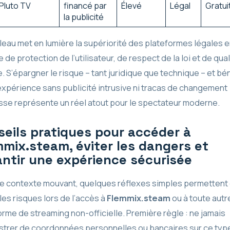
Pluto TV
financé par
Élevé
Légal
Gratui
la publicité
leau met en lumière la supériorité des plateformes légales e
 de protection de l’utilisateur, de respect de la loi et de qual
. S’épargner le risque – tant juridique que technique – et bé
expérience sans publicité intrusive ni tracas de changement
sse représente un réel atout pour le spectateur moderne.
eils pratiques pour accéder à
mix.steam, éviter les dangers et
antir une expérience sécurisée
e contexte mouvant, quelques réflexes simples permettent
 les risques lors de l’accès à
Flemmix.steam
ou à toute autr
orme de streaming non-officielle. Première règle : ne jamais
strer de coordonnées personnelles ou bancaires sur ce typ