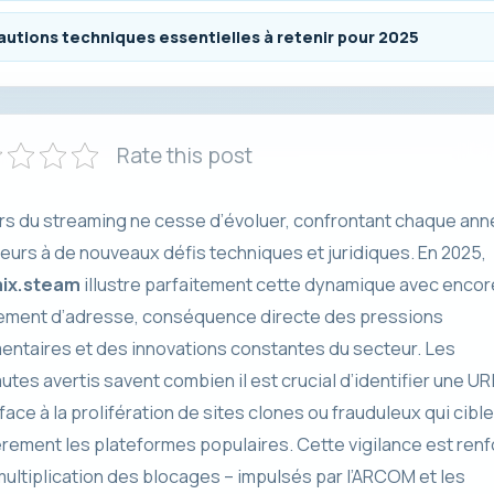
utions techniques essentielles à retenir pour 2025
Rate this post
ers du streaming ne cesse d’évoluer, confrontant chaque an
teurs à de nouveaux défis techniques et juridiques. En 2025,
ix.steam
illustre parfaitement cette dynamique avec encor
ment d’adresse, conséquence directe des pressions
entaires et des innovations constantes du secteur. Les
utes avertis savent combien il est crucial d’identifier une UR
 face à la prolifération de sites clones ou frauduleux qui cibl
èrement les plateformes populaires. Cette vigilance est ren
 multiplication des blocages – impulsés par l’ARCOM et les