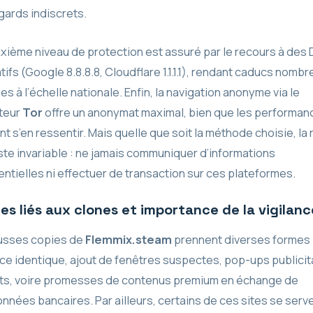
gards indiscrets.
xième niveau de protection est assuré par le recours à des
tifs (Google 8.8.8.8, Cloudflare 1.1.1.1), rendant caducs nombr
s à l’échelle nationale. Enfin, la navigation anonyme via le
teur
Tor
offre un anonymat maximal, bien que les performan
t s’en ressentir. Mais quelle que soit la méthode choisie, la 
este invariable : ne jamais communiquer d’informations
entielles ni effectuer de transaction sur ces plateformes.
es liés aux clones et importance de la vigilanc
usses copies de
Flemmix.steam
prennent diverses formes 
ace identique, ajout de fenêtres suspectes, pop-ups publicit
nts, voire promesses de contenus premium en échange de
nnées bancaires. Par ailleurs, certains de ces sites se serv