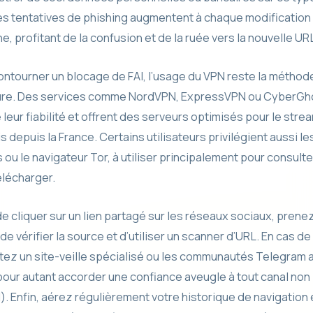
Les tentatives de phishing augmentent à chaque modification
, profitant de la confusion et de la ruée vers la nouvelle UR
ontourner un blocage de FAI, l’usage du VPN reste la méthode
ûre. Des services comme NordVPN, ExpressVPN ou CyberGh
leur fiabilité et offrent des serveurs optimisés pour le strea
 depuis la France. Certains utilisateurs privilégient aussi l
 ou le navigateur Tor, à utiliser principalement pour consulte
élécharger.
e cliquer sur un lien partagé sur les réseaux sociaux, prenez
e vérifier la source et d’utiliser un scanner d’URL. En cas de
tez un site-veille spécialisé ou les communautés Telegram 
pour autant accorder une confiance aveugle à tout canal non
l). Enfin, aérez régulièrement votre historique de navigation 