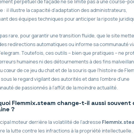
ment perpétuel de façade ne se limite pas à une course-po
 : il illustre la capacité d’adaptation des administrateurs,
sant des équipes techniques pour anticiper la riposte juridiq
t pas rare, pour garantir une transition fluide, que le site mett
des redirections automatiques ou informe sa communauté vi
Telegram. Toutefois, ces outils – bien que pratiques – ne pr
 erreurs humaines ni des détournements à des fins malveillan
u cœur de ce jeu du chat et de la souris que l’histoire de Fle
, sous le regard vigilant des autorités et dans l’ombre d’une
auté de passionnés à l’affût de la moindre actualité.
uoi Flemmix.steam change-t-il aussi souvent 
ine ?
cipal moteur derrière la volatilité de l’adresse
Flemmix.ste
 la lutte contre les infractions à la propriété intellectuelle.