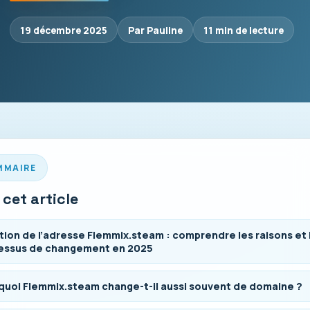
19 décembre 2025
Par Pauline
11 min de lecture
MMAIRE
cet article
ion de l’adresse Flemmix.steam : comprendre les raisons et 
essus de changement en 2025
quoi Flemmix.steam change-t-il aussi souvent de domaine ?