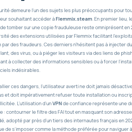
urité demeure l’un des sujets les plus préoccupants pour tou
ateur souhaitant accéder à
Flemmix.steam
. En premier lieu, l
 de tomber sur une copie frauduleuse reste omniprésent en 
rsité des extensions utilisées par Flemmix facilitant l’exploit
n par des fraudeurs. Ces derniers n’hésitent pas à injecter d
lant, des virus, ou à piéger les visiteurs via des liens de phis
nt à collecter des informations sensibles ou à forcer l’insta
ciels indésirables.
llier ces dangers, l’utilisateur averti ne doit jamais désactiv
us et doit impérativement refuser toute installation ou inscri
licitée. L’utilisation d’un
VPN
de confiance représente une d
e : contourner le filtre des FAI tout en masquant son adresse 
é, adopté par près d’un tiers des internautes français en 20
ue de s’imposer comme la méthode préférée pour naviguer à 