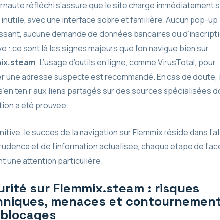
ernaute réfléchi s’assure que le site charge immédiatement 
 inutile, avec une interface sobre et familière. Aucun pop-up
ssant, aucune demande de données bancaires ou d’inscript
ve : ce sont là les signes majeurs que l’on navigue bien sur
ix.steam
. L’usage d’outils en ligne, comme VirusTotal, pour
r une adresse suspecte est recommandé. En cas de doute, i
s’en tenir aux liens partagés sur des sources spécialisées do
tion a été prouvée.
nitive, le succès de la navigation sur Flemmix réside dans l’al
prudence et de l’information actualisée, chaque étape de l’a
t une attention particulière.
rité sur Flemmix.steam : risques
hniques, menaces et contournemen
 blocages