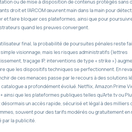
tation ou de mise à disposition de contenus protégés sans d
ants droit et l’ARCOM œuvrent main dans la main pour détect
r et faire bloquer ces plateformes, ainsi que pour poursuivr
strateurs quand les preuves convergent.
utilisateur final, la probabilité de poursuites pénales reste fa
simple visionnage, mais les risques administratifs (lettres
tissement, traçage IP, interventions de type « strike ») augm
re que les dispositifs techniques se perfectionnent. En rev
anchir de ces menaces passe par le recours à des solutions l
e catalogue a profondément évolué. Netflix, Amazon Prime Vi
+ ainsi que les plateformes publiques telles qu’Arte.tv ou Pl
 désormais un accès rapide, sécurisé et légal à des milliers 
mmes, souvent pour des tarifs modérés ou gratuitement en
 par la publicité.