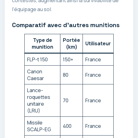
contestés, augmentant ainsi la survivabilité de
l’équipage au sol.
Comparatif avec d’autres munitions
Type de
Portée
Utilisateur
munition
(km)
FLP-t 150
150+
France
Canon
80
France
Caesar
Lance-
roquettes
70
France
unitaire
(LRU)
Missile
400
France
SCALP-EG