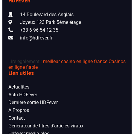
HDFEVER
14 Boulevard des Anglais
Joyeux 123 Park 5ème étage
+33 6 96 54 12 35
info@hdfever.fr
Lire également :
meilleur casino en ligne france
Casinos
en ligne fiable
Lien utiles
Actualités
Actu HDFever
Derniere sortie HDFever
A Propros
Contact
Générateur de titres d'articles viraux
Hdfever media blog