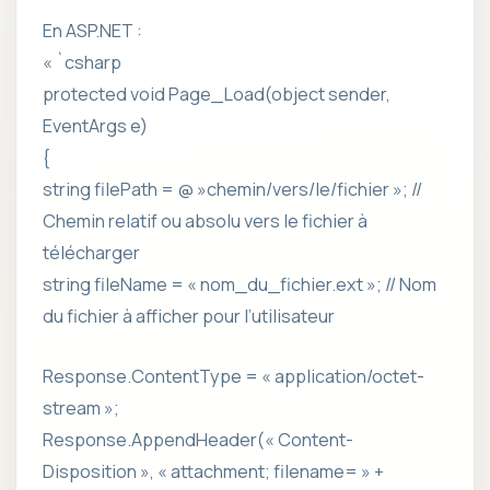
En ASP.NET :
« `csharp
protected void Page_Load(object sender,
EventArgs e)
{
string filePath = @ »chemin/vers/le/fichier »; //
Chemin relatif ou absolu vers le fichier à
télécharger
string fileName = « nom_du_fichier.ext »; // Nom
du fichier à afficher pour l’utilisateur
Response.ContentType = « application/octet-
stream »;
Response.AppendHeader(« Content-
Disposition », « attachment; filename= » +