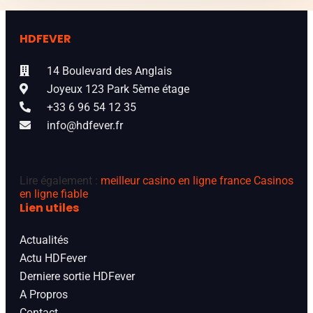
HDFEVER
14 Boulevard des Anglais
Joyeux 123 Park 5ème étage
+33 6 96 54 12 35
info@hdfever.fr
Lire également :
meilleur casino en ligne france
Casinos
en ligne fiable
Lien utiles
Actualités
Actu HDFever
Derniere sortie HDFever
A Propros
Contact