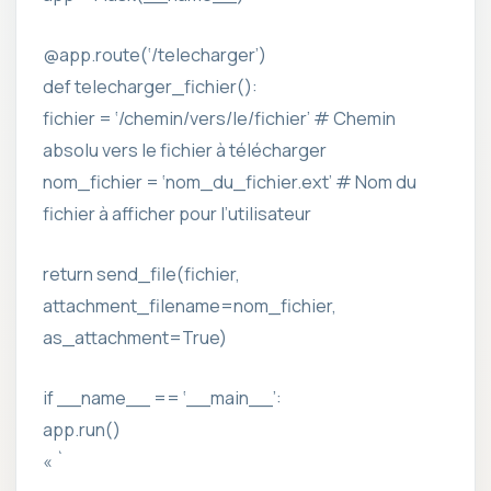
@app.route(‘/telecharger’)
def telecharger_fichier():
fichier = ‘/chemin/vers/le/fichier’ # Chemin
absolu vers le fichier à télécharger
nom_fichier = ‘nom_du_fichier.ext’ # Nom du
fichier à afficher pour l’utilisateur
return send_file(fichier,
attachment_filename=nom_fichier,
as_attachment=True)
if __name__ == ‘__main__’:
app.run()
« `