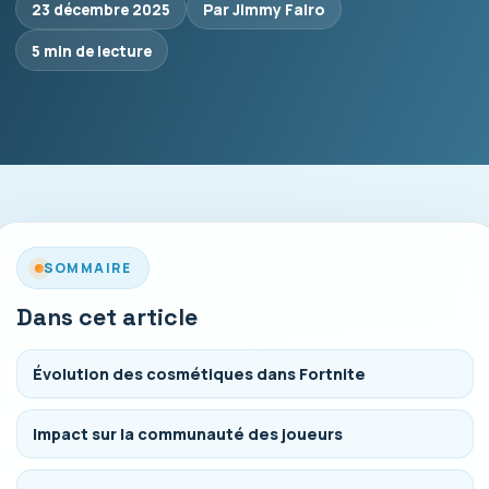
23 décembre 2025
Par Jimmy Falro
5 min de lecture
SOMMAIRE
Dans cet article
Évolution des cosmétiques dans Fortnite
Impact sur la communauté des joueurs