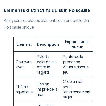
Éléments distinctifs du skin Poiscaille
Analysons quelques éléments qui rendent le skin
Poiscaille unique :
Impact sur le
Élément
Description
joueur
Palette
Renforce la
Couleurs
colorée qui
présence
vives
attire le
visuelle dans le
regard
jeu
Cree un lien
Design
Thème
avec
inspiré de la
aquatique
l’environnement
mer
du jeu