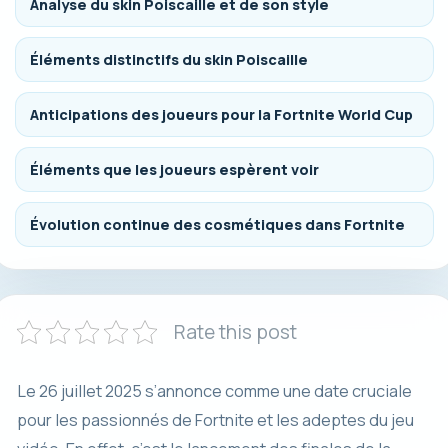
Analyse du skin Poiscaille et de son style
Éléments distinctifs du skin Poiscaille
Anticipations des joueurs pour la Fortnite World Cup
Éléments que les joueurs espèrent voir
Évolution continue des cosmétiques dans Fortnite
Rate this post
Le 26 juillet 2025 s’annonce comme une date cruciale
pour les passionnés de Fortnite et les adeptes du jeu