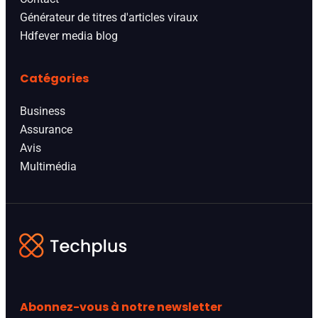
Générateur de titres d'articles viraux
Hdfever media blog
Catégories
Business
Assurance
Avis
Multimédia
Abonnez-vous à notre newsletter