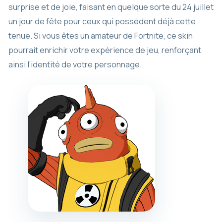
surprise et de joie, faisant en quelque sorte du 24 juillet
un jour de fête pour ceux qui possèdent déjà cette
tenue. Si vous êtes un amateur de Fortnite, ce skin
pourrait enrichir votre expérience de jeu, renforçant
ainsi l’identité de votre personnage.