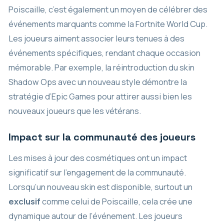
Poiscaille, c’est également un moyen de célébrer des
événements marquants comme la Fortnite World Cup.
Les joueurs aiment associer leurs tenues à des
événements spécifiques, rendant chaque occasion
mémorable. Par exemple, la réintroduction du skin
Shadow Ops avec un nouveau style démontre la
stratégie d’Epic Games pour attirer aussi bien les
nouveaux joueurs que les vétérans.
Impact sur la communauté des joueurs
Les mises à jour des cosmétiques ont un impact
significatif sur l’engagement de la communauté.
Lorsqu’un nouveau skin est disponible, surtout un
exclusif
comme celui de Poiscaille, cela crée une
dynamique autour de l’événement. Les joueurs