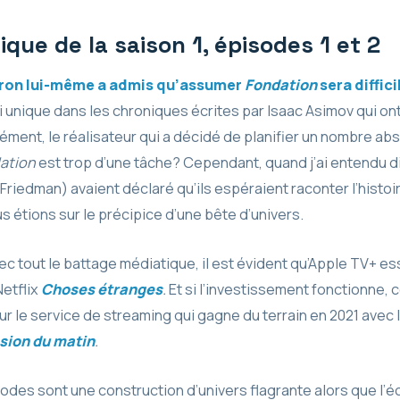
ique de la saison 1, épisodes 1 et 2
on lui-même a admis qu’assumer
Fondation
sera diffici
i unique dans les chroniques écrites par Isaac Asimov qui on
rément, le réalisateur qui a décidé de planifier un nombre a
ation
est trop d’une tâche? Cependant, quand j’ai entendu d
Friedman) avaient déclaré qu’ils espéraient raconter l’histoir
 étions sur le précipice d’une bête d’univers.
vec tout le battage médiatique, il est évident qu’Apple TV+ e
Netflix
Choses étranges
.
Et si l’investissement fonctionne, c
r le service de streaming qui gagne du terrain en 2021 ave
sion du matin
.
des sont une construction d’univers flagrante alors que l’éc