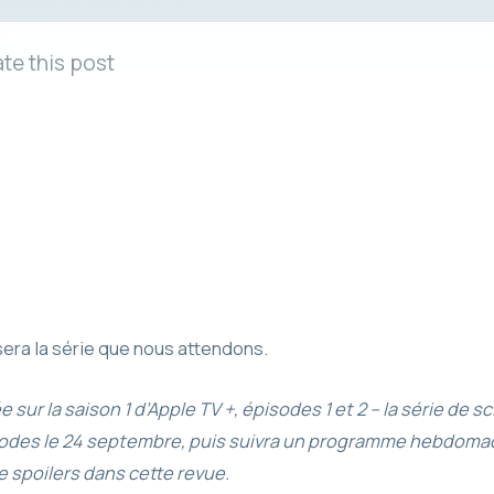
te this post
e sera la série que nous attendons.
 sur la saison 1 d’Apple TV +, épisodes 1 et 2 – la série de s
sodes le 24 septembre, puis suivra un programme hebdomad
de spoilers dans cette revue.