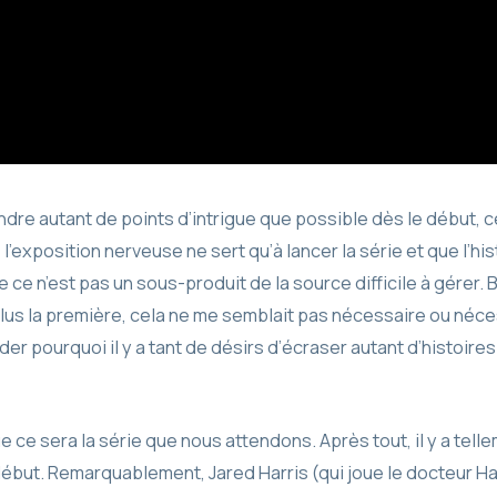
indre autant de points d’intrigue que possible dès le début, 
’exposition nerveuse ne sert qu’à lancer la série et que l’hist
 ce n’est pas un sous-produit de la source difficile à gérer. 
plus la première, cela ne me semblait pas nécessaire ou néc
 pourquoi il y a tant de désirs d’écraser autant d’histoires 
 que ce sera la série que nous attendons. Après tout, il y a tel
 début. Remarquablement, Jared Harris (qui joue le docteur Ha