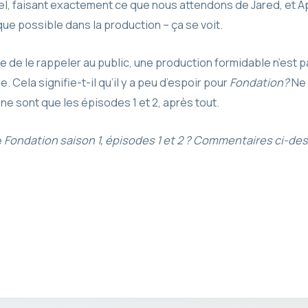
el, faisant exactement ce que nous attendons de Jared, et App
que possible dans la production – ça se voit.
 de le rappeler au public, une production formidable n’est
. Cela signifie-t-il qu’il y a peu d’espoir pour
Fondation?
Ne 
e ne sont que les épisodes 1 et 2, après tout.
e
Fondation saison 1, épisodes 1 et 2 ? Commentaires ci-de