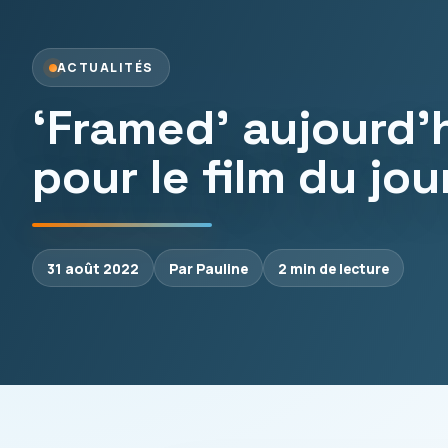
ACTUALITÉS
‘Framed’ aujourd’h
pour le film du jou
31 août 2022
Par Pauline
2 min de lecture