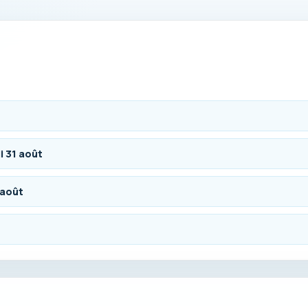
i 31 août
 août