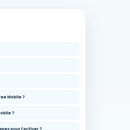
ree Mobile ?
obile ?
apes pour l’activer ?