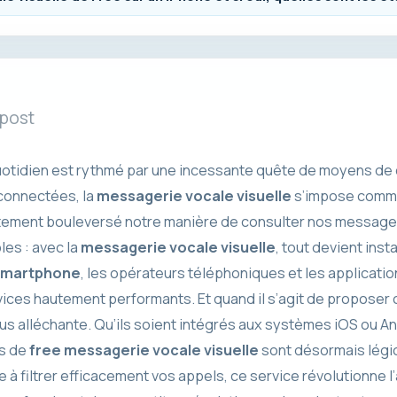
 post
quotidien est rythmé par une incessante quête de moyens de
 connectées, la
messagerie vocale visuelle
s’impose comme 
ement bouleversé notre manière de consulter nos messages 
les : avec la
messagerie vocale visuelle
, tout devient inst
smartphone
, les opérateurs téléphoniques et les applicati
rvices hautement performants. Et quand il s’agit de proposer
 plus alléchante. Qu’ils soient intégrés aux systèmes iOS ou A
es de
free messagerie vocale visuelle
sont désormais légi
te à filtrer efficacement vos appels, ce service révolutionne