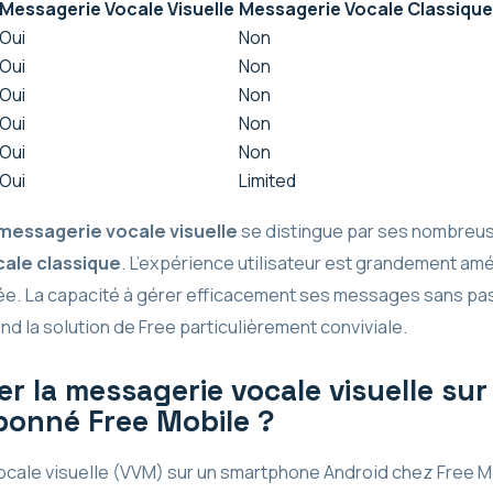
Messagerie Vocale Visuelle
Messagerie Vocale Classique
Oui
Non
Oui
Non
Oui
Non
Oui
Non
Oui
Non
Oui
Limited
messagerie vocale visuelle
se distingue par ses nombreus
ale classique
. L’expérience utilisateur est grandement amél
tée. La capacité à gérer efficacement ses messages sans pa
nd la solution de Free particulièrement conviviale.
r la messagerie vocale visuelle su
bonné Free Mobile ?
ocale visuelle (VVM) sur un smartphone Android chez Free Mo