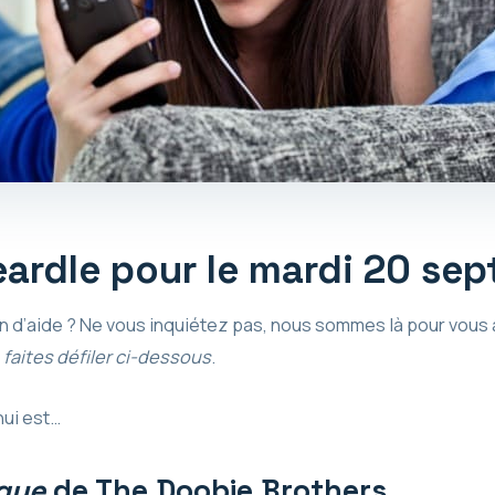
ardle pour le mardi 20 se
d’aide ? Ne vous inquiétez pas, nous sommes là pour vous aid
,
faites défiler ci-dessous
.
hui est…
ique
de The Doobie Brothers