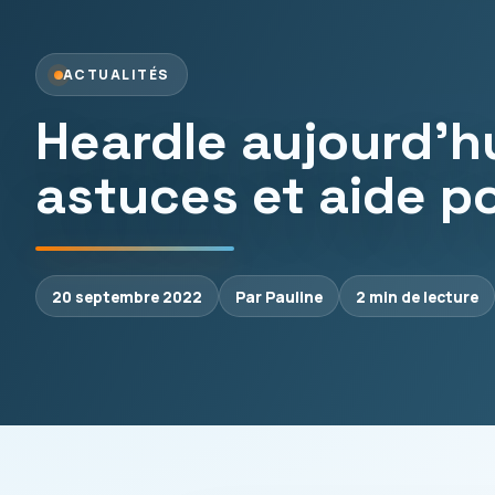
ACTUALITÉS
Heardle aujourd’h
astuces et aide po
20 septembre 2022
Par Pauline
2 min de lecture