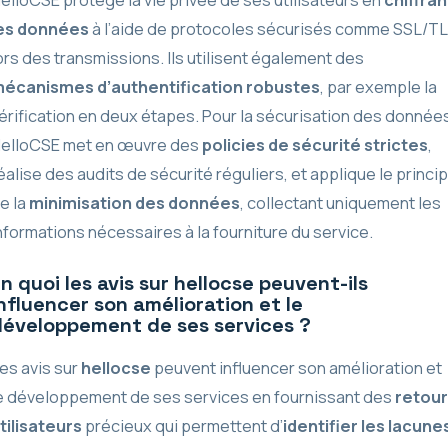
es données
à l’aide de protocoles sécurisés comme SSL/T
ors des transmissions. Ils utilisent également des
écanismes d’authentification robustes
, par exemple la
érification en deux étapes. Pour la sécurisation des donnée
elloCSE met en œuvre des
policies de sécurité strictes
,
éalise des audits de sécurité réguliers, et applique le princi
e la
minimisation des données
, collectant uniquement les
nformations nécessaires à la fourniture du service.
n quoi les avis sur hellocse peuvent-ils
nfluencer son amélioration et le
développement de ses services ?
es avis sur
hellocse
peuvent influencer son amélioration et
e développement de ses services en fournissant des
retou
tilisateurs
précieux qui permettent d’
identifier les lacune