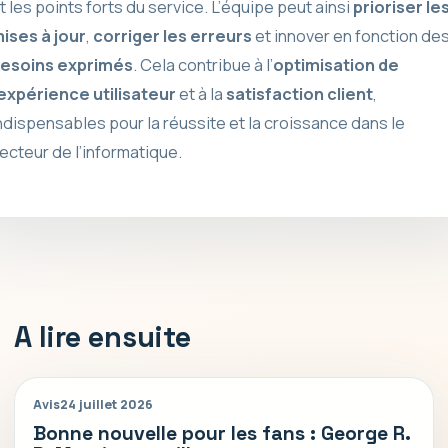
t les points forts du service. L’équipe peut ainsi
prioriser le
ises à jour
,
corriger les erreurs
et innover en fonction de
esoins exprimés
. Cela contribue à l’
optimisation de
’expérience utilisateur
et à la
satisfaction client
,
ndispensables pour la réussite et la croissance dans le
ecteur de l’informatique.
A lire ensuite
Avis
24 juillet 2026
Bonne nouvelle pour les fans : George R.