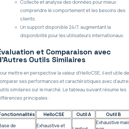
Collecte et analyse des données pour mieux
comprendre le comportement et les besoins des
clients.
Un support disponible 24/7, augmentant la
disponibilité pour les utilisateurs internationaux.
Évaluation et Comparaison avec
d’Autres Outils Similaires
our mettre en perspective la valeur d’HelloCSE, il est utile d
omparer ses performances et caractéristiques avec d’autre
utils similaires sur le marché. Le tableau suivant résume les
ifférences principales :
Fonctionnalités
HelloCSE
Outil A
Outil B
Exhaustive mai
Base de
Exhaustive et
Limited
non