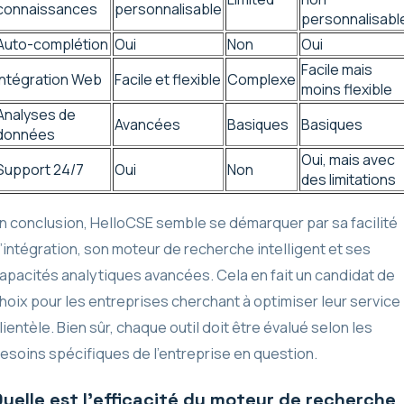
connaissances
personnalisable
personnalisabl
Auto-complétion
Oui
Non
Oui
Facile mais
Intégration Web
Facile et flexible
Complexe
moins flexible
Analyses de
Avancées
Basiques
Basiques
données
Oui, mais avec
Support 24/7
Oui
Non
des limitations
n conclusion, HelloCSE semble se démarquer par sa facilité
’intégration, son moteur de recherche intelligent et ses
apacités analytiques avancées. Cela en fait un candidat de
hoix pour les entreprises cherchant à optimiser leur service
lientèle. Bien sûr, chaque outil doit être évalué selon les
esoins spécifiques de l’entreprise en question.
uelle est l’efficacité du moteur de recherche