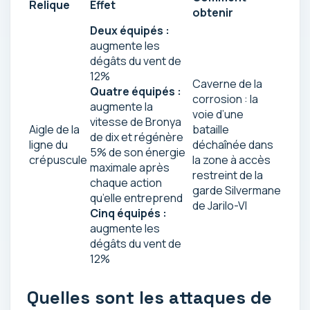
Relique
Effet
obtenir
Deux équipés :
augmente les
dégâts du vent de
12%
Caverne de la
Quatre équipés :
corrosion : la
augmente la
voie d’une
vitesse de Bronya
Aigle de la
bataille
de dix et régénère
ligne du
déchaînée dans
5% de son énergie
crépuscule
la zone à accès
maximale après
restreint de la
chaque action
garde Silvermane
qu’elle entreprend
de Jarilo-VI
Cinq équipés :
augmente les
dégâts du vent de
12%
Quelles sont les attaques de