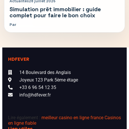
Actualités
28 juillet 2026
Simulation prêt immobilier : guide
complet pour faire le bon choix
Par
HDFEVER
14 Boulevard des Anglais
Joyeux 123 Park 5ème étage
+33 6 96 54 12 35
info@hdfever.fr
Lire également :
meilleur casino en ligne france
Casinos
en ligne fiable
Lien utiles