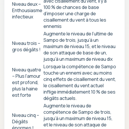
avec cisaillement du vent, il y a
Niveau deux –
100 % de chances de base
Enthousiasme
d’imposer une charge de
infectieux
cisaillement du vent à tous les
ennemis
Augmente le niveau de l’ultime de
Sampo de trois, jusqu’à un
Niveau trois –
maximum de niveau 15, et le niveau
gros dégâts !
de son attaque de base de un,
jusqu’à un maximum de niveau dix
Lorsque la compétence de Sampo
Niveau quatre
touche un ennemi avec au moins
– Plus l’amour
cinq effets de cisaillement du vent,
est profond,
le cisaillement du vent actuel
plus la haine
inflige immédiatement 10 % de ses
est forte
dégâts actuels.
Augmente le niveau de
compétence de Sampo de trois,
Niveau cinq –
jusqu’à un maximum de niveau 15,
Dégâts
et le niveau de son attaque de
énormes !