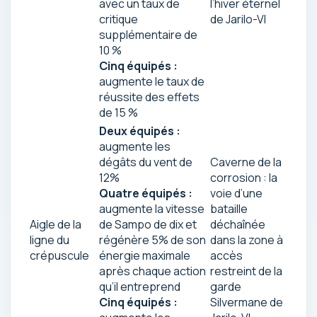
avec un taux de
l’hiver éternel
critique
de Jarilo-VI
supplémentaire de
10 %
Cinq équipés :
augmente le taux de
réussite des effets
de 15 %
Deux équipés :
augmente les
dégâts du vent de
Caverne de la
12%
corrosion : la
Quatre équipés :
voie d’une
augmente la vitesse
bataille
Aigle de la
de Sampo de dix et
déchaînée
ligne du
régénère 5% de son
dans la zone à
crépuscule
énergie maximale
accès
après chaque action
restreint de la
qu’il entreprend
garde
Cinq équipés :
Silvermane de