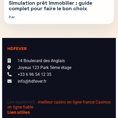
Simulation prêt immobilier : guide
complet pour faire le bon choix
Par
HDFEVER
14 Boulevard des Anglais
Joyeux 123 Park 5ème étage
+33 6 96 54 12 35
info@hdfever.fr
Lire également :
meilleur casino en ligne france
Casinos
en ligne fiable
Lien utiles