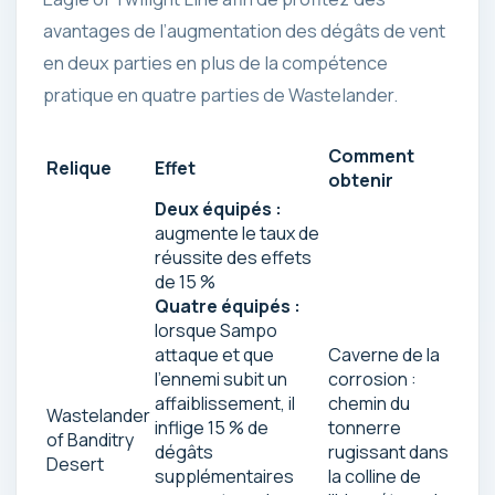
avantages de l’augmentation des dégâts de vent
en deux parties en plus de la compétence
pratique en quatre parties de Wastelander.
Comment
Relique
Effet
obtenir
Deux équipés :
augmente le taux de
réussite des effets
de 15 %
Quatre équipés :
lorsque Sampo
attaque et que
Caverne de la
l’ennemi subit un
corrosion :
affaiblissement, il
chemin du
Wastelander
inflige 15 % de
tonnerre
of Banditry
dégâts
rugissant dans
Desert
supplémentaires
la colline de