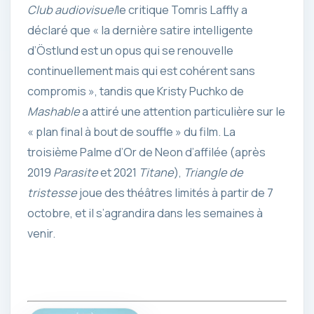
Club audiovisuel
le critique Tomris Laffly a
déclaré que « la dernière satire intelligente
d’Östlund est un opus qui se renouvelle
continuellement mais qui est cohérent sans
compromis », tandis que Kristy Puchko de
Mashable
a attiré une attention particulière sur le
« plan final à bout de souffle » du film. La
troisième Palme d’Or de Neon d’affilée (après
2019
Parasite
et 2021
Titane
),
Triangle de
tristesse
joue des théâtres limités à partir de
7
octobre, et il s’agrandira dans les semaines à
venir.