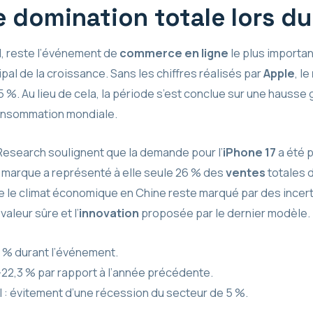
e domination totale lors d
.11, reste l’événement de
commerce en ligne
le plus importa
ipal de la croissance. Sans les chiffres réalisés par
Apple
, le
5 %. Au lieu de cela, la période s’est conclue sur une hausse
 consommation mondiale.
esearch soulignent que la demande pour l’
iPhone 17
a été p
a marque a représenté à elle seule 26 % des
ventes
totales d
e le climat économique en Chine reste marqué par des incert
aleur sûre et l’
innovation
proposée par le dernier modèle.
6 % durant l’événement.
22,3 % par rapport à l’année précédente.
l : évitement d’une récession du secteur de 5 %.