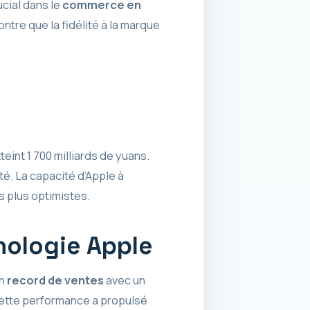
ucial dans le
commerce en
tre que la fidélité à la marque
eint 1 700 milliards de yuans.
é. La capacité d’Apple à
 plus optimistes.
hnologie Apple
un
record de ventes
avec un
 Cette performance a propulsé