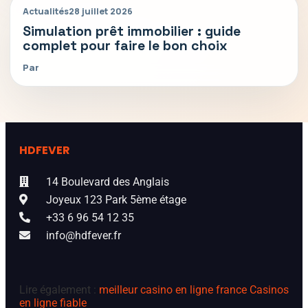
Actualités
28 juillet 2026
Simulation prêt immobilier : guide
complet pour faire le bon choix
Par
HDFEVER
14 Boulevard des Anglais
Joyeux 123 Park 5ème étage
+33 6 96 54 12 35
info@hdfever.fr
Lire également :
meilleur casino en ligne france
Casinos
en ligne fiable