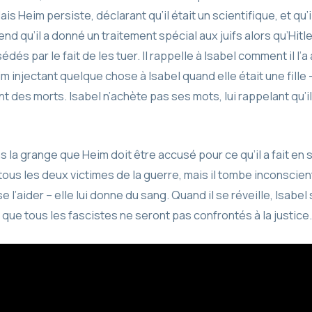
is Heim persiste, déclarant qu’il était un scientifique, et qu’il
tend qu’il a donné un traitement spécial aux juifs alors qu’Hitl
és par le fait de les tuer. Il rappelle à Isabel comment il l’a
injectant quelque chose à Isabel quand elle était une fille – i
t des morts. Isabel n’achète pas ses mots, lui rappelant qu’i
s la grange que Heim doit être accusé pour ce qu’il a fait en
t tous les deux victimes de la guerre, mais il tombe inconscien
 l’aider – elle lui donne du sang. Quand il se réveille, Isabel sou
 que tous les fascistes ne seront pas confrontés à la justice.