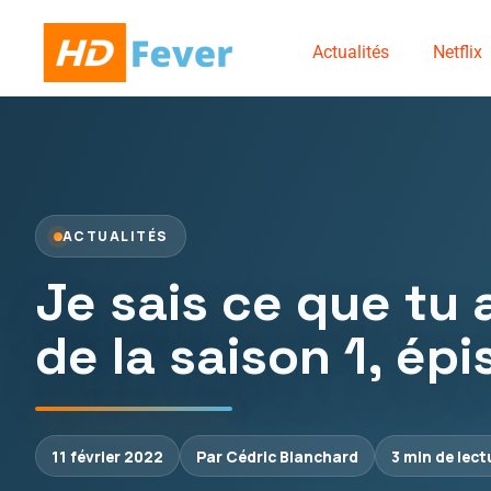
Actualités
Netflix
ACTUALITÉS
Je sais ce que tu a
de la saison 1, ép
11 février 2022
Par Cédric Blanchard
3 min de lect