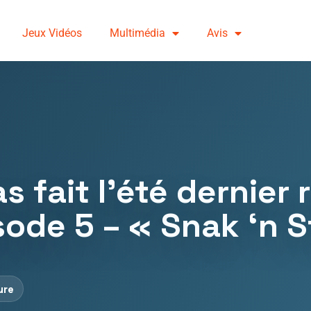
Jeux Vidéos
Multimédia
Avis
s fait l’été dernier 
isode 5 – « Snak ‘n S
ure