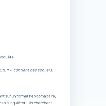
 enquête.
 Stuff », contient des spoilers.
ant sur un format hebdomadaire,
ges s’inquiéter – ils cherchent