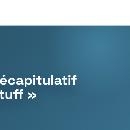
récapitulatif
tuff »