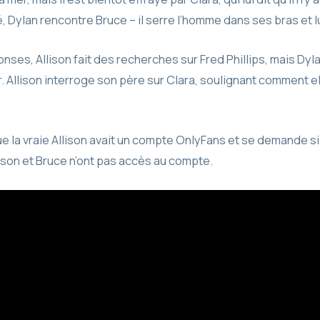
é, Dylan rencontre Bruce – il serre l’homme dans ses bras et lui
es, Allison fait des recherches sur Fred Phillips, mais Dylan
r. Allison interroge son père sur Clara, soulignant comment ell
que la vraie Allison avait un compte OnlyFans et se demande si 
son et Bruce n’ont pas accès au compte.