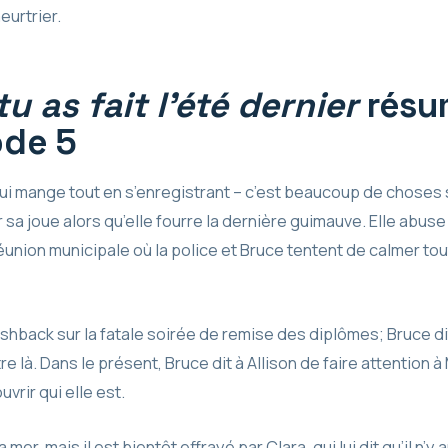
urtrier.
tu as fait l’été dernier
résu
ode 5
qui mange tout en s’enregistrant – c’est beaucoup de choses 
 sa joue alors qu’elle fourre la dernière guimauve. Elle abu
éunion municipale où la police et Bruce tentent de calmer to
ashback sur la fatale soirée de remise des diplômes; Bruce d
e là. Dans le présent, Bruce dit à Allison de faire attention à
vrir qui elle est.
 mer, mais il est bientôt effrayé par Clara, qui lui dit qu’il n