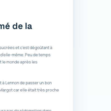
mé de la
sucrées et c’est dégoûtant à
se d’elle-même. Peu de temps
ut le monde après les
it à Lennon de passer un bon
 Margot car elle était très proche
’y aura pas de rédemption dans