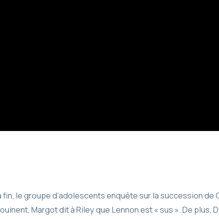
 fin, le groupe d’adolescents enquête sur la succession de 
uinent, Margot dit à Riley que Lennon est « sus ». De plus, Dyl